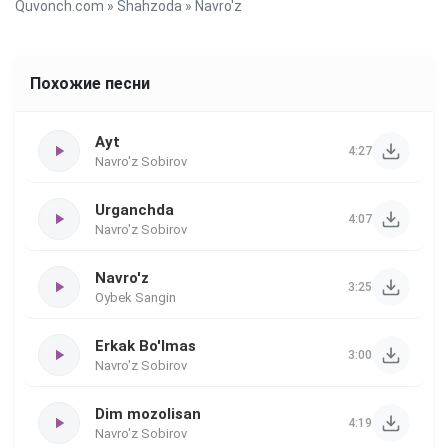
Quvonch.com
»
Shahzoda
» Navro'z
Похожие песни
Ayt
4:27
Navro'z Sobirov
Urganchda
4:07
Navro'z Sobirov
Navro'z
3:25
Oybek Sangin
Erkak Bo'lmas
3:00
Navro'z Sobirov
Dim mozolisan
4:19
Navro'z Sobirov