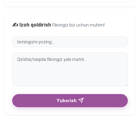
✍️ Izoh qoldirish
Fikringiz biz uchun muhim!
Yuborish