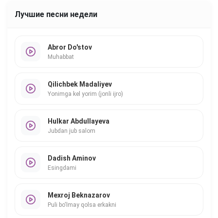
Лучшие песни недели
Abror Do'stov
Muhabbat
Qilichbek Madaliyev
Yonimga kel yorim (jonli ijro)
Hulkar Abdullayeva
Jubdan jub salom
Dadish Aminov
Esingdami
Mexroj Beknazarov
Puli bo'lmay qolsa erkakni