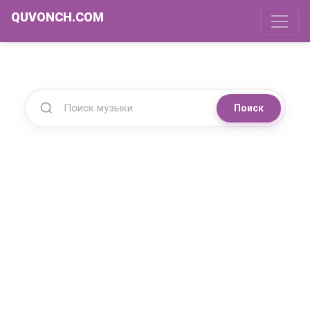
QUVONCH.COM
Поиск