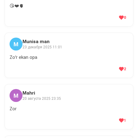
😘❤️🫀
0
Munisa man
M
23 декабря 2025 11:01
Zoʻr ekan opa
2
Mahri
M
20 августа 2025 23:35
Zor
1