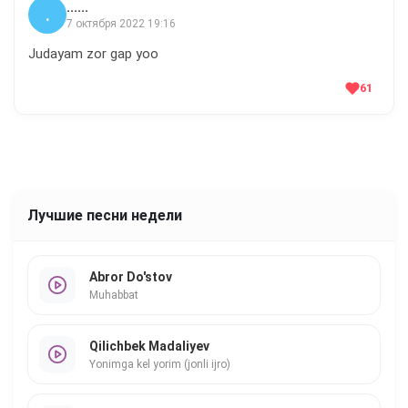
......
.
7 октября 2022 19:16
Judayam zor gap yoo
61
Лучшие песни недели
Abror Do'stov
Muhabbat
Qilichbek Madaliyev
Yonimga kel yorim (jonli ijro)