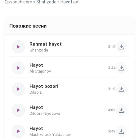
Quvonch.com
»
Shahzoda
» Hayot ayt
Похожие песни
Rahmat hayot
3:10
Shahzoda
Hayot
3:44
Ali Otajonov
Hayot bozori
3:10
Dilso'z
Hayot
4:09
Dildora Niyozova
Hayot
3:49
Mashxurbek Yuldashev