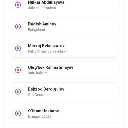
Hulkar Abdullayeva
Jubdan jub salom
Dadish Aminov
Esingdami
Mexroj Beknazarov
Puli bo'lmay qolsa erkakni
Ulug'bek Rahmatullayev
Jufti halolim
Bekzod Berdiqulov
Ota-Onam
O'ktam Hakimov
Ismigul (2026)