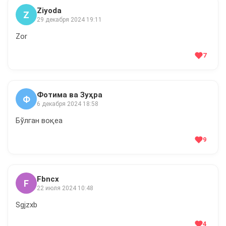
Ziyoda
Z
29 декабря 2024 19:11
Zor
7
Фотима ва Зуҳра
Ф
6 декабря 2024 18:58
Бўлган воқеа
9
Fbncx
F
22 июля 2024 10:48
Sgjzxb
4