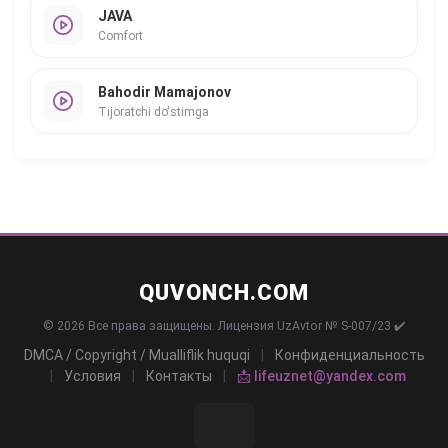
JAVA
Comfort
Bahodir Mamajonov
Tijoratchi do'stimga
QUVONCH.COM
© 2026 Все права защищены. Лицензия UzAvtor № S-007/23 ✔️
DMCA / Copyright / Mualliflik huquqi
|
Конфиденциальность
|
Условия
|
Контакты
|
📩 lifeuznet@yandex.com