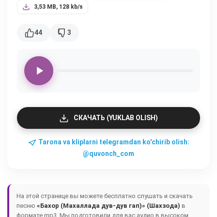
3,53 MB, 128 kb/s
44
3
СКАЧАТЬ (YUKLAB OLISH)
Tarona va kliplarni telegramdan ko'chirib olish:
@quvonch_com
На этой странице вы можете бесплатно слушать и скачать
песню
«Бахор (Махаллада дув-дув гап)» (Шахзода)
в
формате mp3. Мы подготовили для вас аудио в высоком