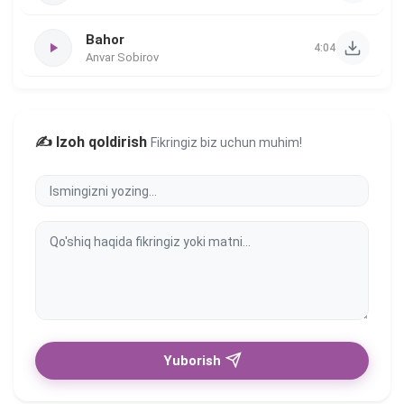
Bahor
4:04
Anvar Sobirov
✍️ Izoh qoldirish
Fikringiz biz uchun muhim!
Yuborish