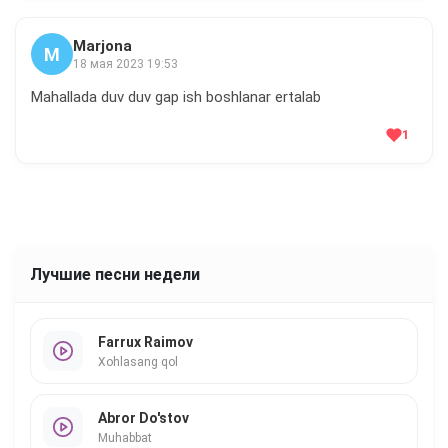
Marjona
M
18 мая 2023 19:53
Mahallada duv duv gap ish boshlanar ertalab
1
Лучшие песни недели
Farrux Raimov
Xohlasang qol
Abror Do'stov
Muhabbat