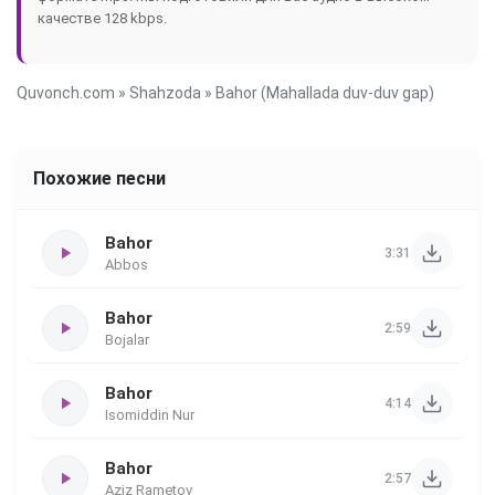
качестве 128 kbps.
Quvonch.com
»
Shahzoda
» Bahor (Mahallada duv-duv gap)
Похожие песни
Bahor
3:31
Abbos
Bahor
2:59
Bojalar
Bahor
4:14
Isomiddin Nur
Bahor
2:57
Aziz Rametov