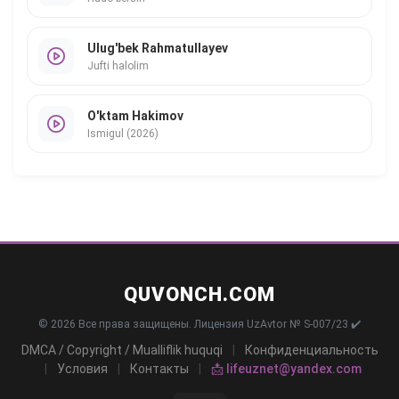
Ulug'bek Rahmatullayev
Jufti halolim
O'ktam Hakimov
Ismigul (2026)
QUVONCH.COM
© 2026 Все права защищены. Лицензия UzAvtor № S-007/23 ✔️
DMCA / Copyright / Mualliflik huquqi
|
Конфиденциальность
|
Условия
|
Контакты
|
📩 lifeuznet@yandex.com