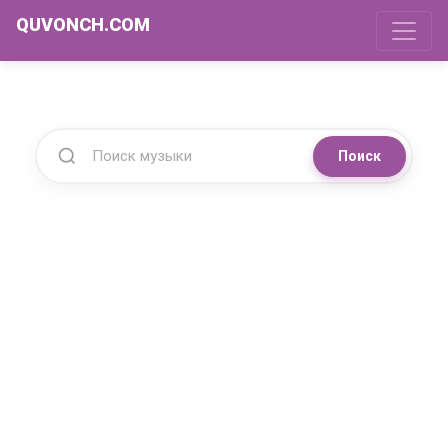
QUVONCH.COM
Поиск