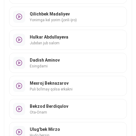
Qilichbek Madaliyev
Yonimga kel yorim (jonli ijro)
Hulkar Abdullayeva
Jubdan jub salom
Dadish Aminov
Esingdami
Mexroj Beknazarov
Puli bo'lmay qolsa erkakni
Bekzod Berdiqulov
Ota-Onam
Ulug'bek Mirzo
Hudo bersin