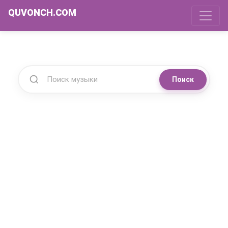
QUVONCH.COM
Поиск