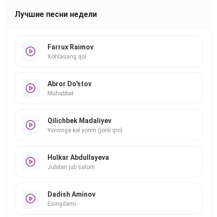
Лучшие песни недели
Farrux Raimov
Xohlasang qol
Abror Do'stov
Muhabbat
Qilichbek Madaliyev
Yonimga kel yorim (jonli ijro)
Hulkar Abdullayeva
Jubdan jub salom
Dadish Aminov
Esingdami