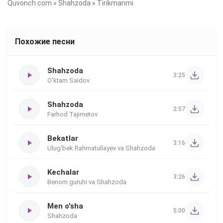
Quvonch.com
»
Shahzoda
» Tirikmanmi
Похожие песни
Shahzoda
3:25
O'ktam Saidov
Shahzoda
2:57
Farhod Tajimetov
Bekatlar
3:16
Ulug'bek Rahmatullayev va Shahzoda
Kechalar
3:26
Benom guruhi va Shahzoda
Men o'sha
5:00
Shahzoda