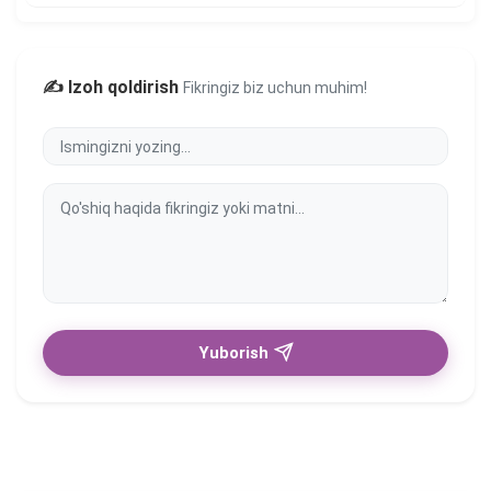
✍️ Izoh qoldirish
Fikringiz biz uchun muhim!
Yuborish