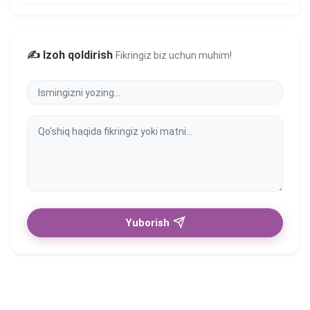
✍️ Izoh qoldirish
Fikringiz biz uchun muhim!
Yuborish