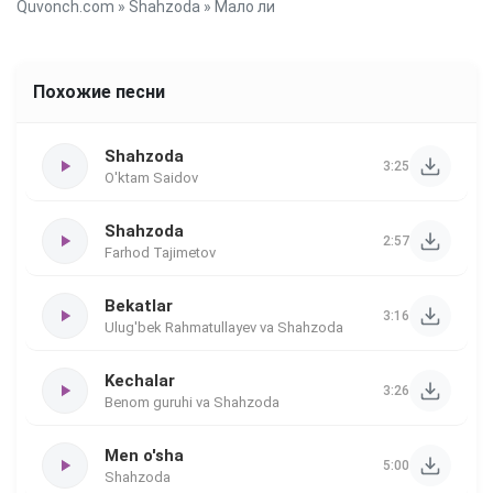
Quvonch.com
»
Shahzoda
» Мало ли
Похожие песни
Shahzoda
3:25
O'ktam Saidov
Shahzoda
2:57
Farhod Tajimetov
Bekatlar
3:16
Ulug'bek Rahmatullayev va Shahzoda
Kechalar
3:26
Benom guruhi va Shahzoda
Men o'sha
5:00
Shahzoda