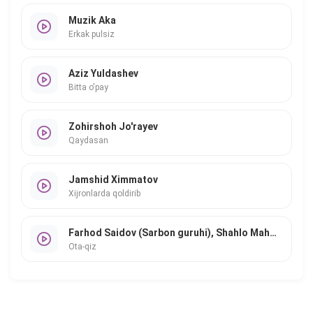
Muzik Aka
Erkak pulsiz
Aziz Yuldashev
Bitta o'pay
Zohirshoh Jo'rayev
Qaydasan
Jamshid Ximmatov
Xijronlarda qoldirib
Farhod Saidov (Sarbon guruhi), Shahlo Mahmudova
Ota-qiz