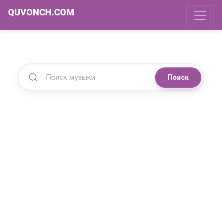
QUVONCH.COM
Поиск