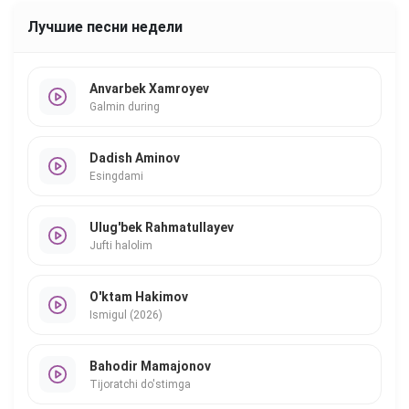
Лучшие песни недели
Anvarbek Xamroyev
Galmin during
Dadish Aminov
Esingdami
Ulug'bek Rahmatullayev
Jufti halolim
O'ktam Hakimov
Ismigul (2026)
Bahodir Mamajonov
Tijoratchi do'stimga