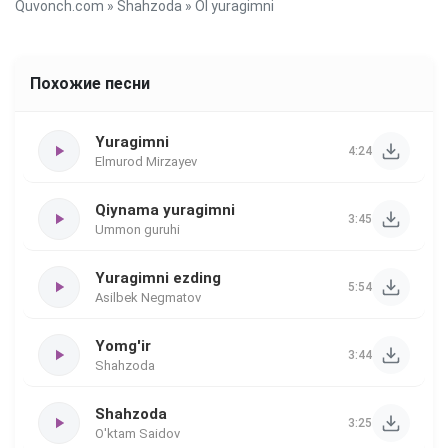
Quvonch.com
»
Shahzoda
» Ol yuragimni
Похожие песни
Yuragimni
4:24
Elmurod Mirzayev
Qiynama yuragimni
3:45
Ummon guruhi
Yuragimni ezding
5:54
Asilbek Negmatov
Yomg'ir
3:44
Shahzoda
Shahzoda
3:25
O'ktam Saidov