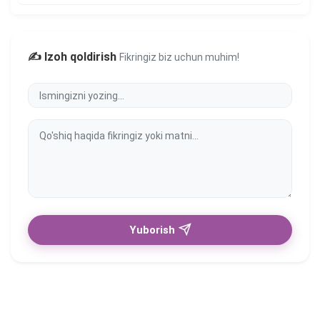
✍️ Izoh qoldirish
Fikringiz biz uchun muhim!
Yuborish