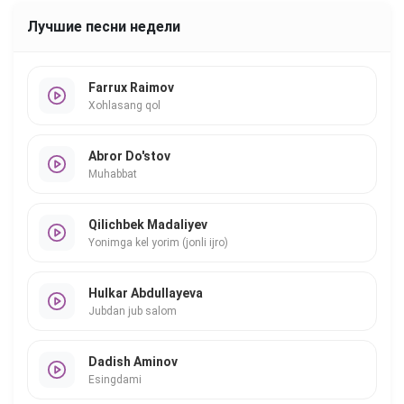
Лучшие песни недели
Farrux Raimov
Xohlasang qol
Abror Do'stov
Muhabbat
Qilichbek Madaliyev
Yonimga kel yorim (jonli ijro)
Hulkar Abdullayeva
Jubdan jub salom
Dadish Aminov
Esingdami