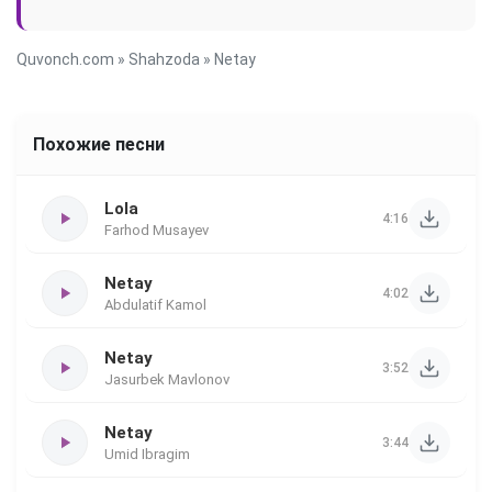
Quvonch.com
»
Shahzoda
» Netay
Похожие песни
Lola
4:16
Farhod Musayev
Netay
4:02
Abdulatif Kamol
Netay
3:52
Jasurbek Mavlonov
Netay
3:44
Umid Ibragim