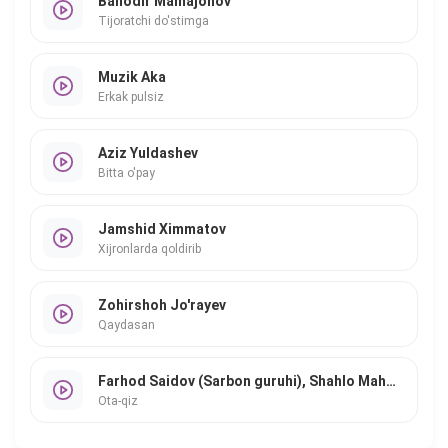
Bahodir Mamajonov
Tijoratchi do'stimga
Muzik Aka
Erkak pulsiz
Aziz Yuldashev
Bitta o'pay
Jamshid Ximmatov
Xijronlarda qoldirib
Zohirshoh Jo'rayev
Qaydasan
Farhod Saidov (Sarbon guruhi), Shahlo Mahmudova
Ota-qiz