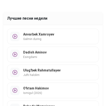
Лучшие песни недели
Anvarbek Xamroyev
Galmin during
Dadish Aminov
Esingdami
Ulug'bek Rahmatullayev
Jufti halolim
O'ktam Hakimov
Ismigul (2026)