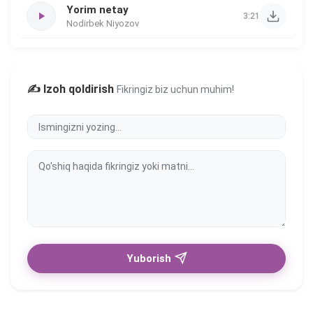
Yorim netay
3:21
Nodirbek Niyozov
✍️ Izoh qoldirish
Fikringiz biz uchun muhim!
Yuborish