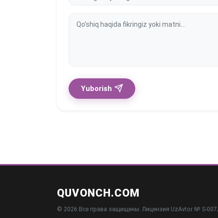
Yuborish
QUVONCH.COM
© 2026 Все права защищены. Лицензия UzAvtor № S-007/