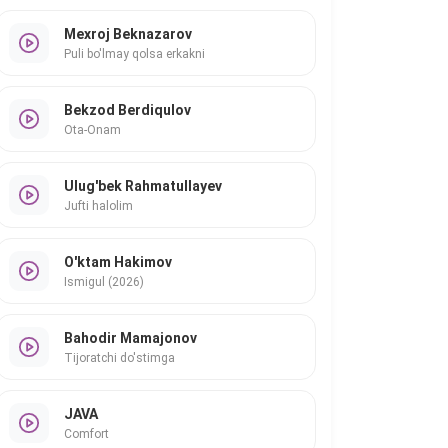
Mexroj Beknazarov
Puli bo'lmay qolsa erkakni
Bekzod Berdiqulov
Ota-Onam
Ulug'bek Rahmatullayev
Jufti halolim
O'ktam Hakimov
Ismigul (2026)
Bahodir Mamajonov
Tijoratchi do'stimga
JAVA
Comfort