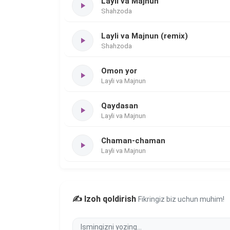
Layli va Majnun
Shahzoda
Layli va Majnun (remix)
Shahzoda
Omon yor
Layli va Majnun
Qaydasan
Layli va Majnun
Chaman-chaman
Layli va Majnun
✍️ Izoh qoldirish
Fikringiz biz uchun muhim!