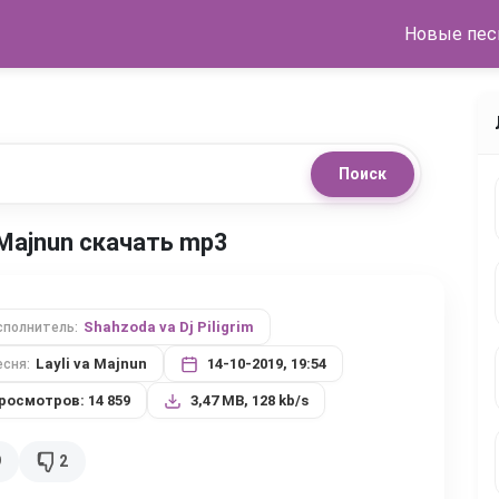
Новые пес
Поиск
va Majnun скачать mp3
Shahzoda va Dj Piligrim
сполнитель:
Layli va Majnun
14-10-2019, 19:54
есня:
росмотров: 14 859
3,47 MB, 128 kb/s
9
2