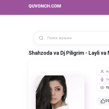
QUVONCH.COM
Shahzoda va Dj Piligrim - Layli 
И
П
П
5