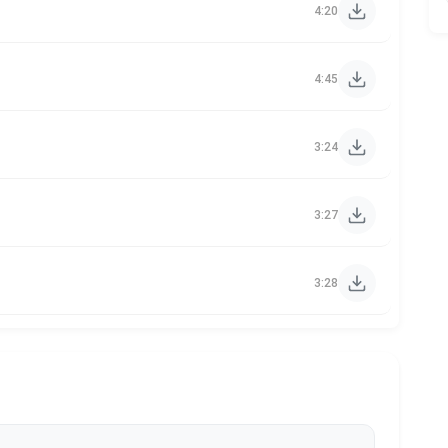
4:20
4:45
3:24
3:27
3:28