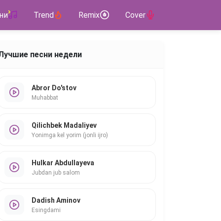
ни
Trend
Remix
Cover
Лучшие песни недели
Abror Do'stov
Muhabbat
Qilichbek Madaliyev
Yonimga kel yorim (jonli ijro)
Hulkar Abdullayeva
Jubdan jub salom
Dadish Aminov
Esingdami