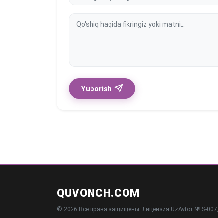
Yuborish
QUVONCH.COM
© 2026 Все права защищены. Лицензия UzAvtor № S-007/