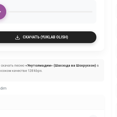
СКАЧАТЬ (YUKLAB OLISH)
и скачать песню
«Унутолмадим» (Шахзода ва Шохруххон)
в
ысоком качестве 128 kbps.
adim