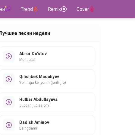
ни
Trend
Remix
Cover
Лучшие песни недели
Abror Do'stov
Muhabbat
Qilichbek Madaliyev
Yonimga kel yorim (jonli ijro)
Hulkar Abdullayeva
Jubdan jub salom
Dadish Aminov
Esingdami