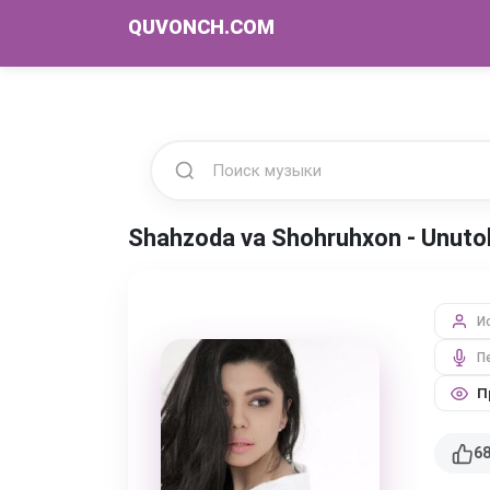
QUVONCH.COM
Shahzoda va Shohruhxon - Unut
И
П
П
6