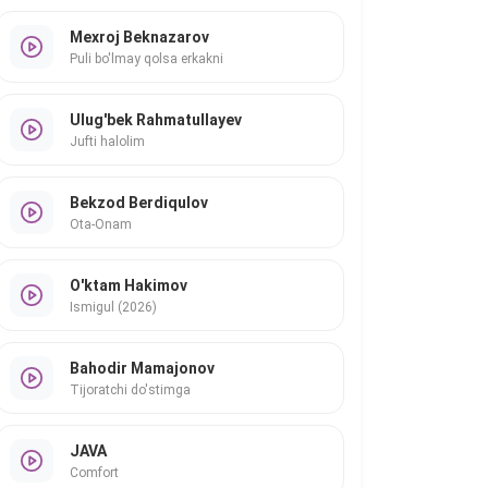
Mexroj Beknazarov
Puli bo'lmay qolsa erkakni
Ulug'bek Rahmatullayev
Jufti halolim
Bekzod Berdiqulov
Ota-Onam
O'ktam Hakimov
Ismigul (2026)
Bahodir Mamajonov
Tijoratchi do'stimga
JAVA
Comfort