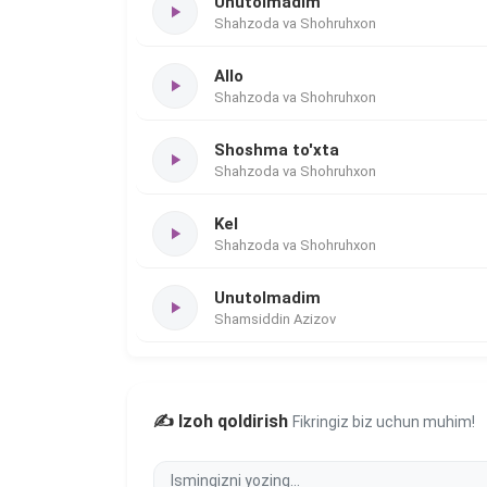
Unutolmadim
Shahzoda va Shohruhxon
Allo
Shahzoda va Shohruhxon
Shoshma to'xta
Shahzoda va Shohruhxon
Kel
Shahzoda va Shohruhxon
Unutolmadim
Shamsiddin Azizov
✍️ Izoh qoldirish
Fikringiz biz uchun muhim!