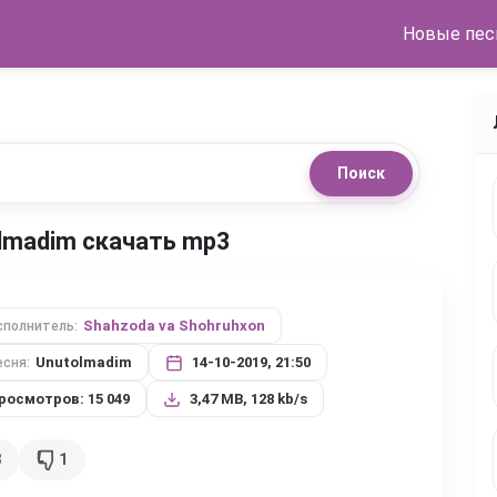
Новые пес
Поиск
olmadim скачать mp3
Shahzoda va Shohruhxon
сполнитель:
Unutolmadim
14-10-2019, 21:50
есня:
росмотров: 15 049
3,47 MB, 128 kb/s
8
1