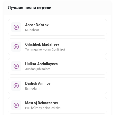
Лучшие песни недели
Abror Do'stov
Muhabbat
Qilichbek Madaliyev
Yonimga kel yorim (jonli ijro)
Hulkar Abdullayeva
Jubdan jub salom
Dadish Aminov
Esingdami
Mexroj Beknazarov
Puli bo'lmay qolsa erkakni