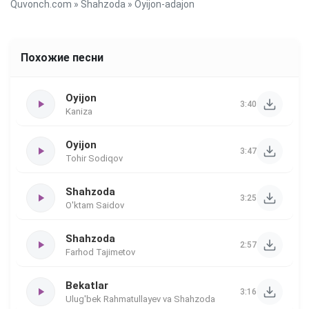
Quvonch.com
»
Shahzoda
» Oyijon-adajon
Похожие песни
Oyijon
3:40
Kaniza
Oyijon
3:47
Tohir Sodiqov
Shahzoda
3:25
O'ktam Saidov
Shahzoda
2:57
Farhod Tajimetov
Bekatlar
3:16
Ulug'bek Rahmatullayev va Shahzoda