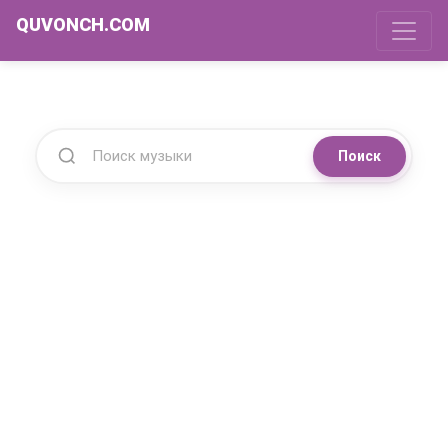
QUVONCH.COM
Поиск