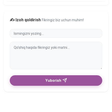
✍️ Izoh qoldirish
Fikringiz biz uchun muhim!
Yuborish