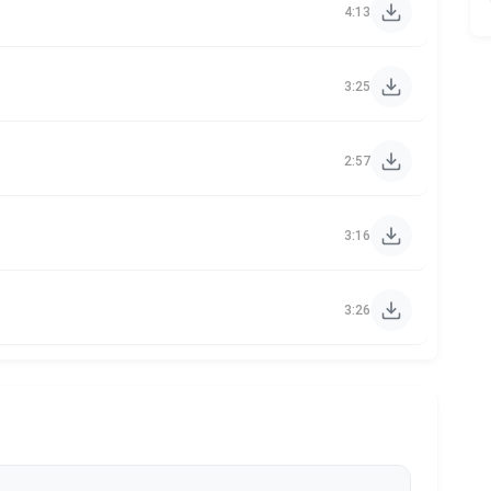
4:13
3:25
2:57
3:16
3:26