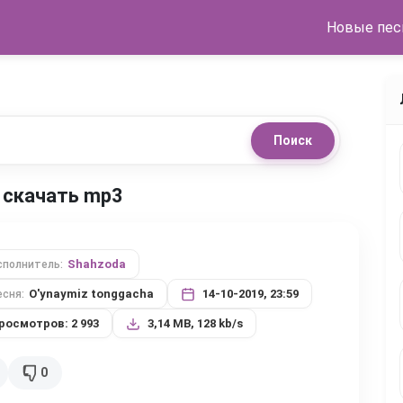
Новые пес
Поиск
a скачать mp3
Shahzoda
сполнитель:
O'ynaymiz tonggacha
14-10-2019, 23:59
есня:
росмотров: 2 993
3,14 MB, 128 kb/s
0