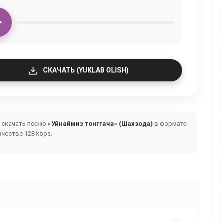
СКАЧАТЬ (YUKLAB OLISH)
и скачать песню
«Уйнаймиз тонггача» (Шахзода)
в формате
честве 128 kbps.