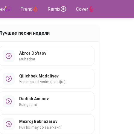
ни
Trend
Remix
Cover
Лучшие песни недели
Abror Do'stov
Muhabbat
Qilichbek Madaliyev
Yonimga kel yorim (jonli ijro)
Dadish Aminov
Esingdami
Mexroj Beknazarov
Puli bo'lmay qolsa erkakni