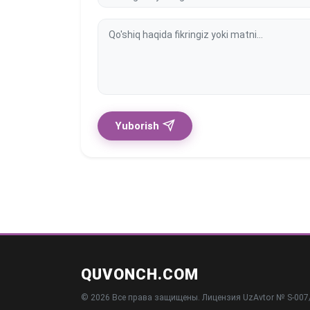
Yuborish
QUVONCH.COM
© 2026 Все права защищены. Лицензия UzAvtor № S-007/