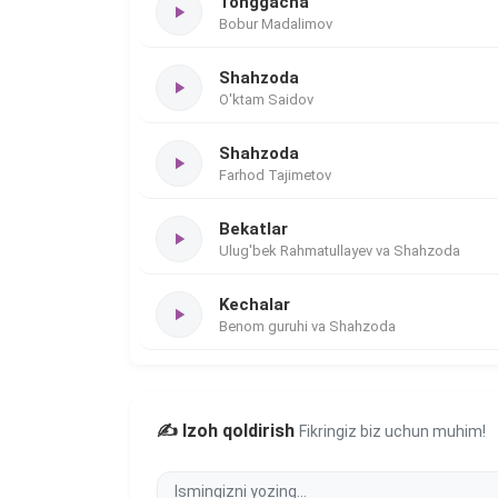
Tonggacha
Bobur Madalimov
Shahzoda
O'ktam Saidov
Shahzoda
Farhod Tajimetov
Bekatlar
Ulug'bek Rahmatullayev va Shahzoda
Kechalar
Benom guruhi va Shahzoda
✍️ Izoh qoldirish
Fikringiz biz uchun muhim!