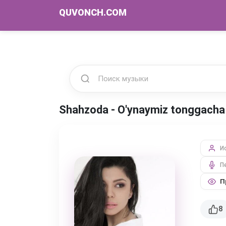
QUVONCH.COM
Shahzoda - O'ynaymiz tonggach
И
П
П
8