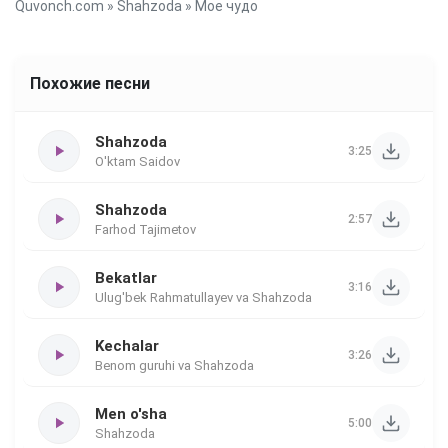
Quvonch.com
»
Shahzoda
» Мое чудо
Похожие песни
Shahzoda
3:25
O'ktam Saidov
Shahzoda
2:57
Farhod Tajimetov
Bekatlar
3:16
Ulug'bek Rahmatullayev va Shahzoda
Kechalar
3:26
Benom guruhi va Shahzoda
Men o'sha
5:00
Shahzoda