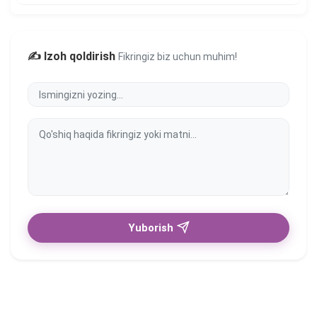
✍️ Izoh qoldirish
Fikringiz biz uchun muhim!
Yuborish