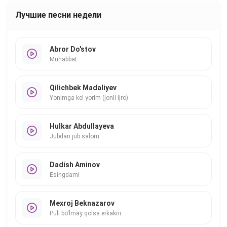
Лучшие песни недели
Abror Do'stov
Muhabbat
Qilichbek Madaliyev
Yonimga kel yorim (jonli ijro)
Hulkar Abdullayeva
Jubdan jub salom
Dadish Aminov
Esingdami
Mexroj Beknazarov
Puli bo'lmay qolsa erkakni