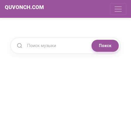
QUVONCH.COM
Поиск