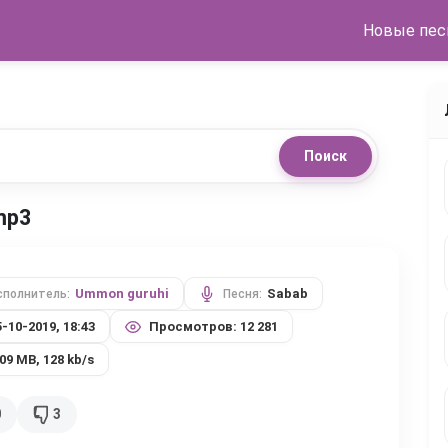
Новые пес
Поиск
mp3
Ummon guruhi
Sabab
сполнитель:
Песня:
5-10-2019, 18:43
Просмотров: 12 281
,09 MB, 128 kb/s
0
3