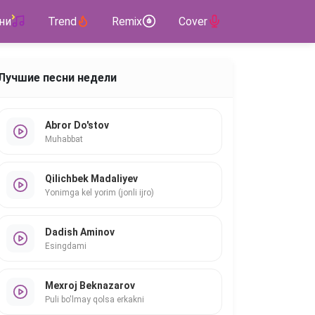
ни
Trend
Remix
Cover
Лучшие песни недели
Abror Do'stov
Muhabbat
Qilichbek Madaliyev
Yonimga kel yorim (jonli ijro)
Dadish Aminov
Esingdami
Mexroj Beknazarov
Puli bo'lmay qolsa erkakni