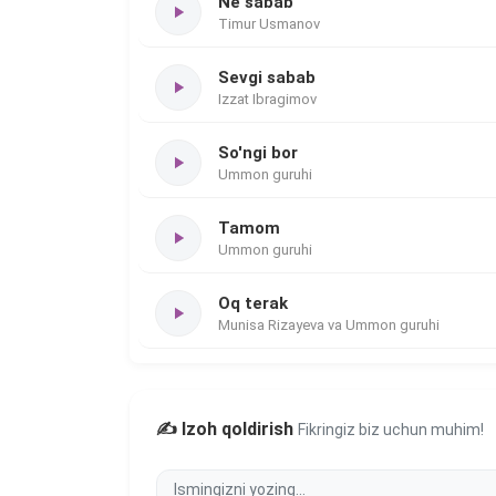
Ne sabab
Timur Usmanov
Sevgi sabab
Izzat Ibragimov
So'ngi bor
Ummon guruhi
Tamom
Ummon guruhi
Oq terak
Munisa Rizayeva va Ummon guruhi
✍️ Izoh qoldirish
Fikringiz biz uchun muhim!