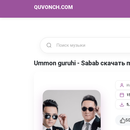
QUVONCH.COM
Ummon guruhi - Sabab скачать 
И
1
5
5