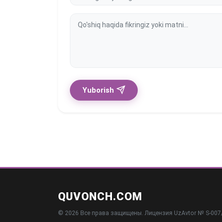
Yuborish
QUVONCH.COM
© 2026 Все права защищены. Лицензия UzAvtor № S-007/