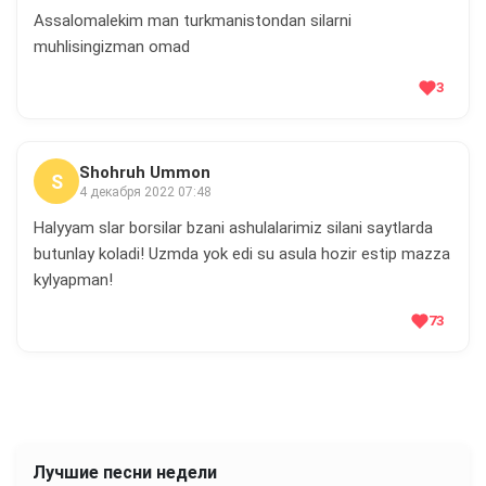
Assalomalekim man turkmanistondan silarni
muhlisingizman omad
3
Shohruh Ummon
S
4 декабря 2022 07:48
Halyyam slar borsilar bzani ashulalarimiz silani saytlarda
butunlay koladi! Uzmda yok edi su asula hozir estip mazza
kylyapman!
73
Лучшие песни недели