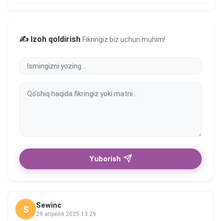
✍️ Izoh qoldirish
Fikringiz biz uchun muhim!
Yuborish
Sewinc
S
29 апреля 2025 13:29