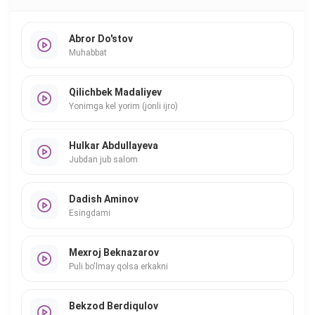
Abror Do'stov
Muhabbat
Qilichbek Madaliyev
Yonimga kel yorim (jonli ijro)
Hulkar Abdullayeva
Jubdan jub salom
Dadish Aminov
Esingdami
Mexroj Beknazarov
Puli bo'lmay qolsa erkakni
Bekzod Berdiqulov