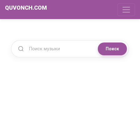
QUVONCH.COM
Поиск