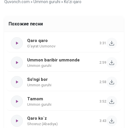
Quvonch.com
»
Ummon guruhi
» Ko'zi qaro
Похожие песни
Qaro qaro
3:31
G'ayrat Usmonov
Ummon baribir ummonde
2:59
Ummon guruhi
So'ngi bor
2:58
Ummon guruhi
Tamom
3:52
Ummon guruhi
Qaro ko`z
3:43
Shoxruz (Abadiya)