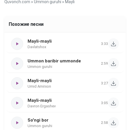
Quvonch.com
»
Ummon guruhi
» Mayli
Похожие песни
Mayli-mayli
3:33
Davlatshox
Ummon baribir ummonde
2:59
Ummon guruhi
Mayli-mayli
3:27
Umid Amirxon
Mayli-mayli
3:05
Davron Ergashev
So'ngi bor
2:58
Ummon guruhi