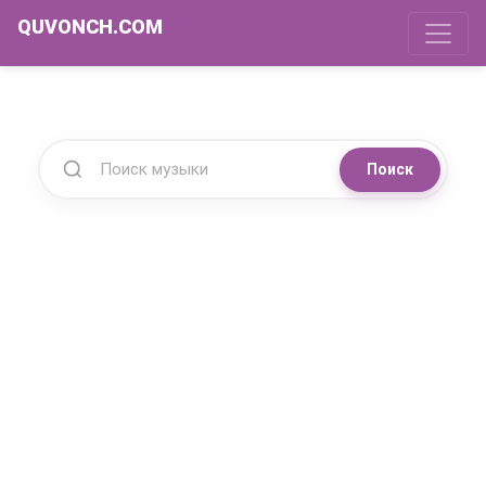
QUVONCH.COM
Поиск