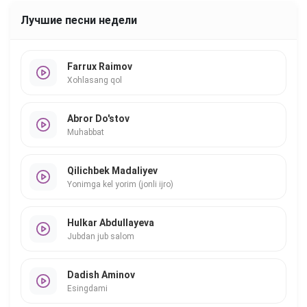
Лучшие песни недели
Farrux Raimov
Xohlasang qol
Abror Do'stov
Muhabbat
Qilichbek Madaliyev
Yonimga kel yorim (jonli ijro)
Hulkar Abdullayeva
Jubdan jub salom
Dadish Aminov
Esingdami