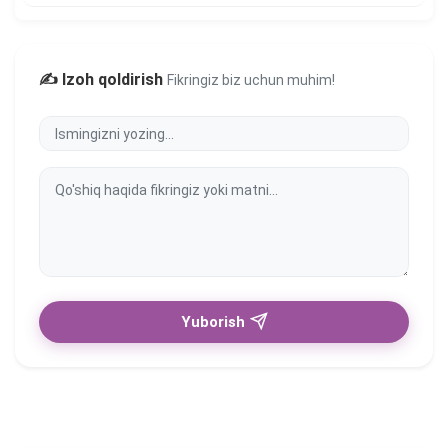
✍️ Izoh qoldirish
Fikringiz biz uchun muhim!
Yuborish