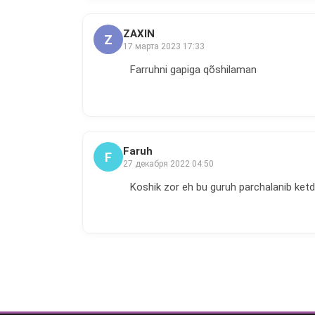
ZAXIN
Z
17 марта 2023 17:33
Farruhni gapiga qõshilaman
Faruh
F
27 декабря 2022 04:50
Koshik zor eh bu guruh parchalanib ketdi