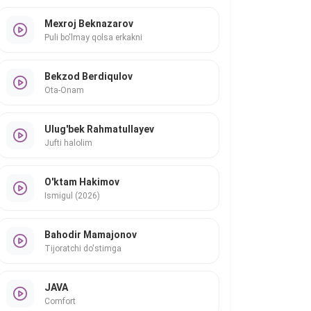
Mexroj Beknazarov
Puli bo'lmay qolsa erkakni
Bekzod Berdiqulov
Ota-Onam
Ulug'bek Rahmatullayev
Jufti halolim
O'ktam Hakimov
Ismigul (2026)
Bahodir Mamajonov
Tijoratchi do'stimga
JAVA
Comfort