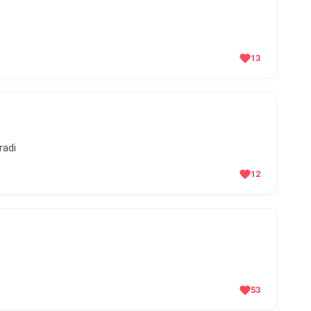
13
radi
12
53