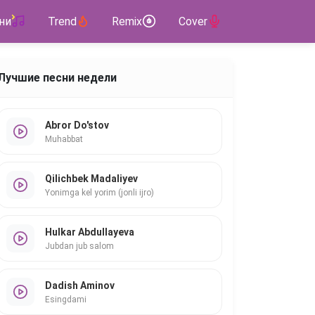
ни
Trend
Remix
Cover
Лучшие песни недели
Abror Do'stov
Muhabbat
Qilichbek Madaliyev
Yonimga kel yorim (jonli ijro)
Hulkar Abdullayeva
Jubdan jub salom
Dadish Aminov
Esingdami