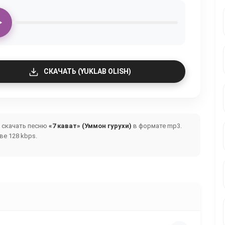
СКАЧАТЬ (YUKLAB OLISH)
и скачать песню
«7 кават» (Уммон гурухи)
в формате mp3.
е 128 kbps.