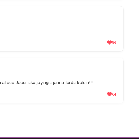
56
 afsus Jasur aka joyingiz jannatlarda bolsin!!!
64