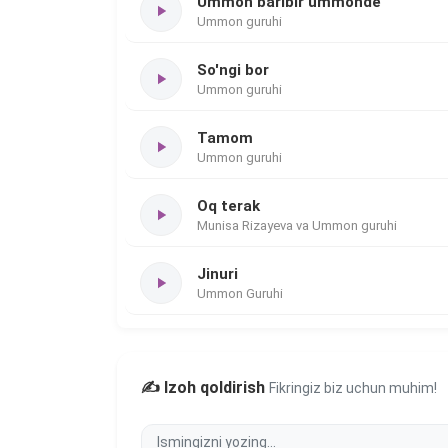
Ummon baribir ummonde
Ummon guruhi
So'ngi bor
Ummon guruhi
Tamom
Ummon guruhi
Oq terak
Munisa Rizayeva va Ummon guruhi
Jinuri
Ummon Guruhi
✍️ Izoh qoldirish
Fikringiz biz uchun muhim!