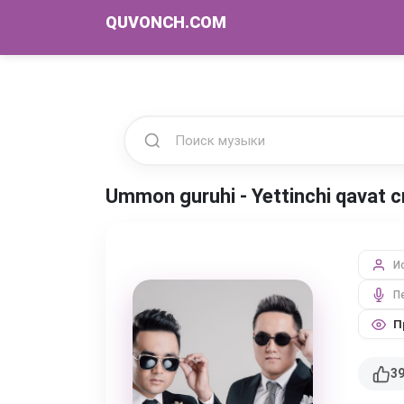
QUVONCH.COM
Ummon guruhi - Yettinchi qavat
И
П
П
3