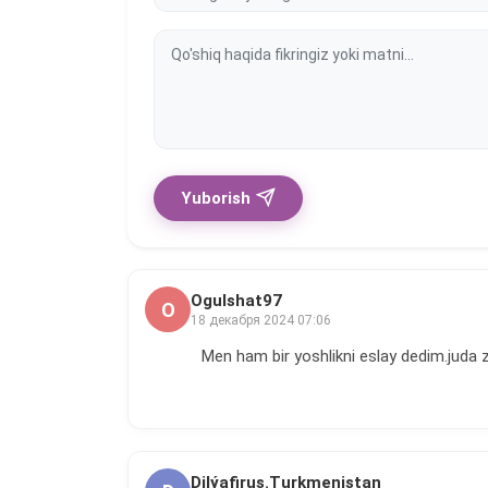
Yuborish
Ogulshat97
O
18 декабря 2024 07:06
Men ham bir yoshlikni eslay dedim.juda
Dilýafirus.Turkmenistan