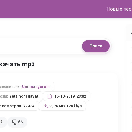
Новые пес
Поиск
 скачать mp3
Ummon guruhi
сполнитель:
Yettinchi qavat
15-10-2019, 23:02
есня:
росмотров: 77 434
3,76 MB, 128 kb/s
92
66