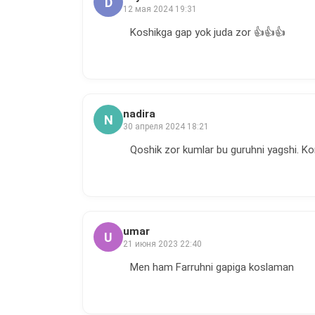
D
12 мая 2024 19:31
Koshikga gap yok juda zor 👍👍👍
nadira
N
30 апреля 2024 18:21
Qoshik zor kumlar bu guruhni yagshi. Ko
umar
U
21 июня 2023 22:40
Men ham Farruhni gapiga koslaman