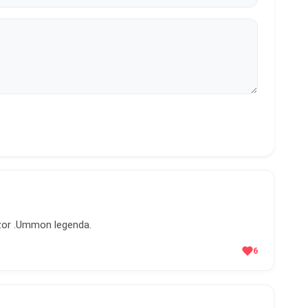
 zor .Ummon legenda.
6