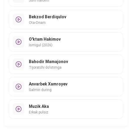
Jufti halolim
Bekzod Berdiqulov
Ota-Onam
O'ktam Hakimov
Ismigul (2026)
Bahodir Mamajonov
Tijoratchi do'stimga
Anvarbek Xamroyev
Galmin during
Muzik Aka
Erkak pulsiz