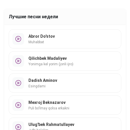
Лучшие песни недели
Abror Do'stov
Muhabbat
Qilichbek Madaliyev
Yonimga kel yorim (jonli ijro)
Dadish Aminov
Esingdami
Mexroj Beknazarov
Puli bo'lmay qolsa erkakni
Ulug'bek Rahmatullayev