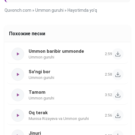
Quvonch.com
»
Ummon guruhi
» Hayotimda yo'q
Похожие песни
Ummon baribir ummonde
2:59
Ummon guruhi
So'ngi bor
2:58
Ummon guruhi
Tamom
3:52
Ummon guruhi
Oq terak
2:56
Munisa Rizayeva va Ummon guruhi
Jinuri