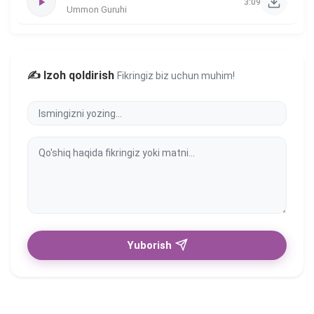
3:09
Ummon Guruhi
✍️ Izoh qoldirish
Fikringiz biz uchun muhim!
Yuborish