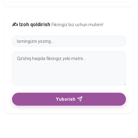
✍️ Izoh qoldirish
Fikringiz biz uchun muhim!
Yuborish