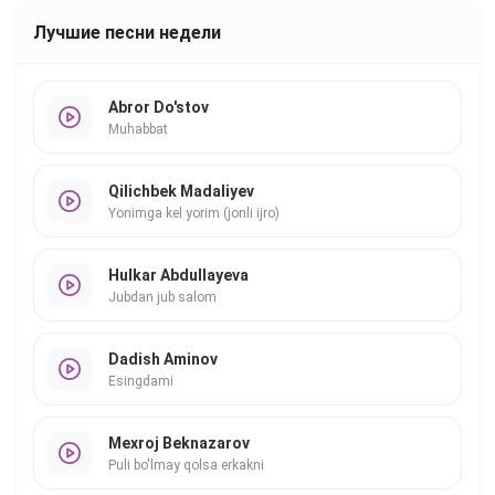
Лучшие песни недели
Abror Do'stov
Muhabbat
Qilichbek Madaliyev
Yonimga kel yorim (jonli ijro)
Hulkar Abdullayeva
Jubdan jub salom
Dadish Aminov
Esingdami
Mexroj Beknazarov
Puli bo'lmay qolsa erkakni