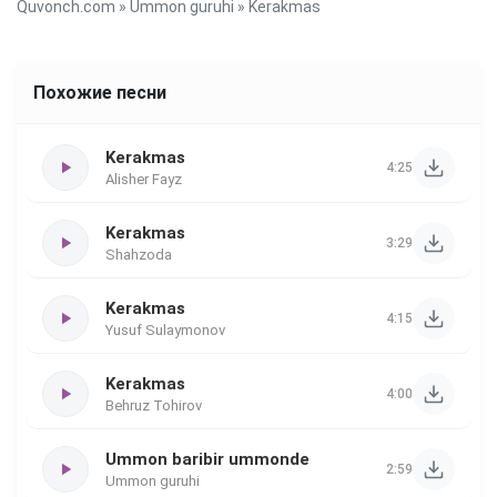
Quvonch.com
»
Ummon guruhi
» Kerakmas
Похожие песни
Kerakmas
4:25
Alisher Fayz
Kerakmas
3:29
Shahzoda
Kerakmas
4:15
Yusuf Sulaymonov
Kerakmas
4:00
Behruz Tohirov
Ummon baribir ummonde
2:59
Ummon guruhi