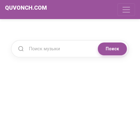
QUVONCH.COM
Поиск