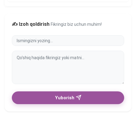
✍️ Izoh qoldirish
Fikringiz biz uchun muhim!
Yuborish