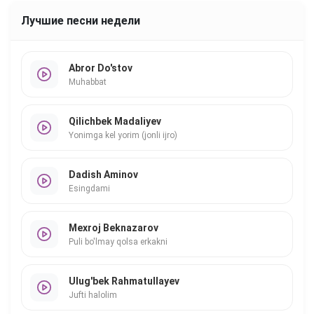
Лучшие песни недели
Abror Do'stov
Muhabbat
Qilichbek Madaliyev
Yonimga kel yorim (jonli ijro)
Dadish Aminov
Esingdami
Mexroj Beknazarov
Puli bo'lmay qolsa erkakni
Ulug'bek Rahmatullayev
Jufti halolim