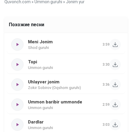
Quvonch.com
»
Ummon guruhi
» Jonim yur
Похожие песни
Meni Jonim
3:59
Shod guruhi
Topi
3:30
Ummon guruhi
Uhlayver jonim
3:36
Zokir Sobirov (Oqshom guruhi)
Ummon baribir ummonde
2:59
Ummon guruhi
Dardlar
3:03
Ummon guruhi