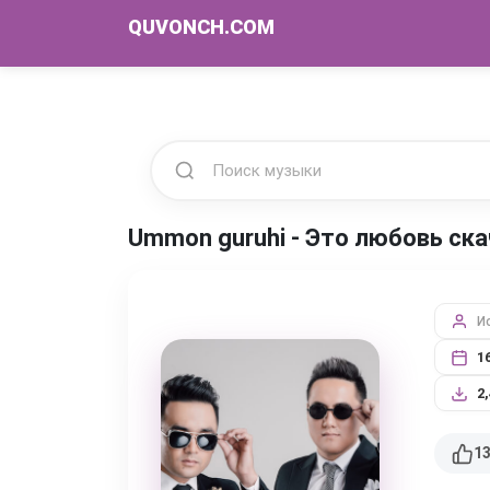
QUVONCH.COM
Ummon guruhi - Это любовь ск
И
1
2
1