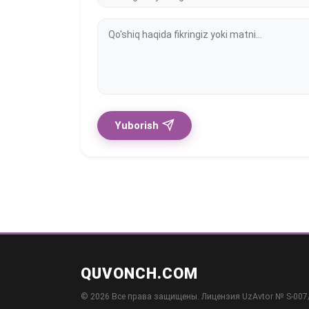
Yuborish
QUVONCH.COM
© 2026 Все права защищены. Лицензия UzAvtor № S-007/