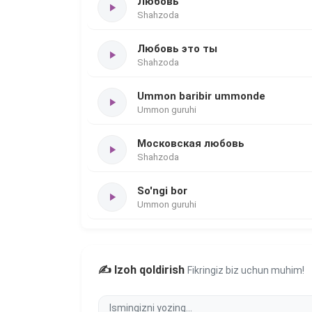
Любовь
Shahzoda
Любовь это ты
Shahzoda
Ummon baribir ummonde
Ummon guruhi
Московская любовь
Shahzoda
So'ngi bor
Ummon guruhi
✍️ Izoh qoldirish
Fikringiz biz uchun muhim!