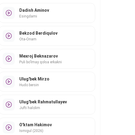
Dadish Aminov
Esingdami
Bekzod Berdiqulov
Ota-Onam
Mexroj Beknazarov
Puli bo'lmay qolsa erkakni
Ulug'bek Mirzo
Hudo bersin
Ulug'bek Rahmatullayev
Jufti halolim
O'ktam Hakimov
Ismigul (2026)