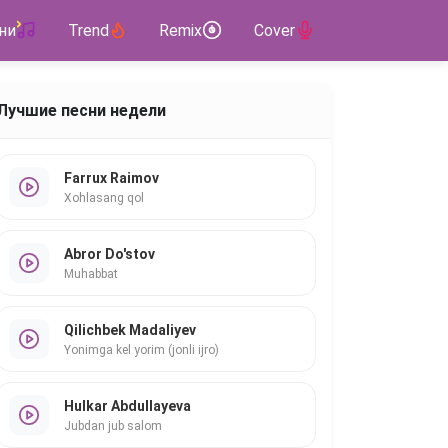
ни
Trend
Remix
Cover
Лучшие песни недели
Farrux Raimov
Xohlasang qol
Abror Do'stov
Muhabbat
Qilichbek Madaliyev
Yonimga kel yorim (jonli ijro)
Hulkar Abdullayeva
Jubdan jub salom