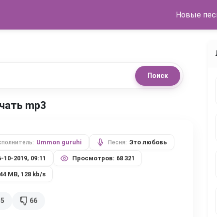
Новые пес
Поиск
ачать mp3
Ummon guruhi
Это любовь
сполнитель:
Песня:
6-10-2019, 09:11
Просмотров: 68 321
,44 MB, 128 kb/s
35
66