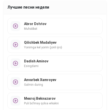
Лучшие песни недели
Abror Do'stov
Muhabbat
Qilichbek Madaliyev
Yonimga kel yorim (jonli ijro)
Dadish Aminov
Esingdami
Anvarbek Xamroyev
Galmin during
Mexroj Beknazarov
Puli bo'lmay qolsa erkakni