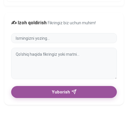
✍️ Izoh qoldirish
Fikringiz biz uchun muhim!
Yuborish