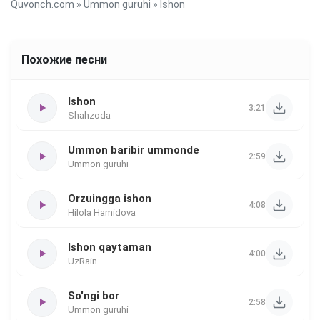
Quvonch.com
»
Ummon guruhi
» Ishon
Похожие песни
Ishon
3:21
Shahzoda
Ummon baribir ummonde
2:59
Ummon guruhi
Orzuingga ishon
4:08
Hilola Hamidova
Ishon qaytaman
4:00
UzRain
So'ngi bor
2:58
Ummon guruhi