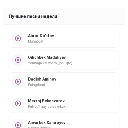
Лучшие песни недели
Abror Do'stov
Muhabbat
Qilichbek Madaliyev
Yonimga kel yorim (jonli ijro)
Dadish Aminov
Esingdami
Mexroj Beknazarov
Puli bo'lmay qolsa erkakni
Anvarbek Xamroyev