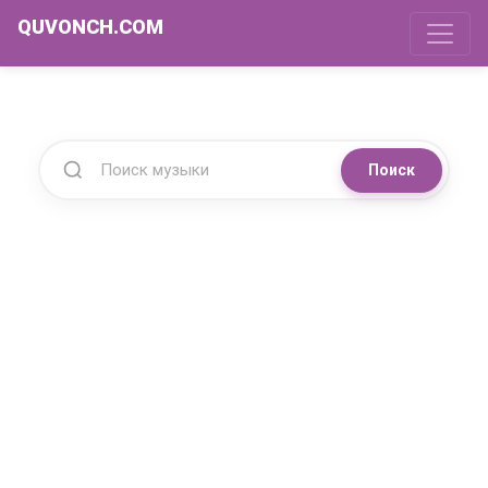
QUVONCH.COM
Поиск