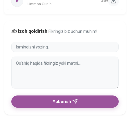
3:09
Ummon Guruhi
✍️ Izoh qoldirish
Fikringiz biz uchun muhim!
Yuborish