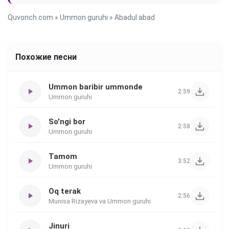
Quvonch.com
»
Ummon guruhi
» Abadul abad
Похожие песни
Ummon baribir ummonde
2:59
Ummon guruhi
So'ngi bor
2:58
Ummon guruhi
Tamom
3:52
Ummon guruhi
Oq terak
2:56
Munisa Rizayeva va Ummon guruhi
Jinuri