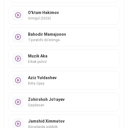
O'ktam Hakimov
Ismigul (2026)
Bahodir Mamajonov
Tijoratchi do'stimga
Muzik Aka
Erkak pulsiz
Aziz Yuldashev
Bitta o'pay
Zohirshoh Jo'rayev
Qaydasan
Jamshid Ximmatov
Xijronlarda qoldirib