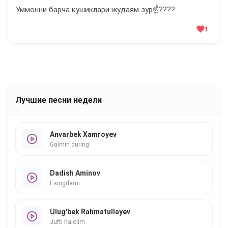
Уммонни барча кушиклари жудаям зур☝️????
1
Лучшие песни недели
Anvarbek Xamroyev
Galmin during
Dadish Aminov
Esingdami
Ulug'bek Rahmatullayev
Jufti halolim