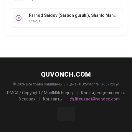
Farhod Saidov (Sarbon guruhi), Shahlo Mahmudova
Ota-qiz
QUVONCH.COM
© 2026 Все права защищены. Лицензия UzAvtor № S-007/23 ✔️
DMCA / Copyright / Mualliflik huquqi
|
Конфиденциальность
|
Условия
|
Контакты
|
📩 lifeuznet@yandex.com