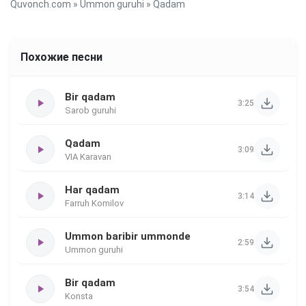
Quvonch.com
»
Ummon guruhi
» Qadam
Похожие песни
Bir qadam
3:25
Sarob guruhi
Qadam
3:09
VIA Karavan
Har qadam
3:14
Farruh Komilov
Ummon baribir ummonde
2:59
Ummon guruhi
Bir qadam
3:54
Konsta