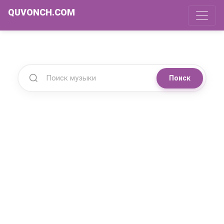
QUVONCH.COM
Поиск