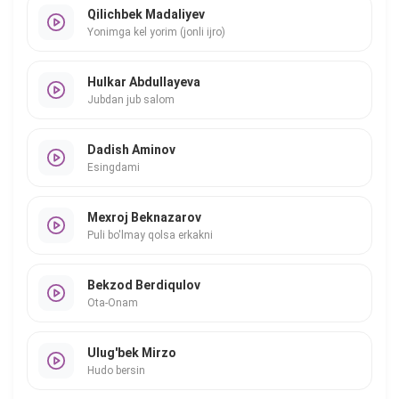
Qilichbek Madaliyev
Yonimga kel yorim (jonli ijro)
Hulkar Abdullayeva
Jubdan jub salom
Dadish Aminov
Esingdami
Mexroj Beknazarov
Puli bo'lmay qolsa erkakni
Bekzod Berdiqulov
Ota-Onam
Ulug'bek Mirzo
Hudo bersin