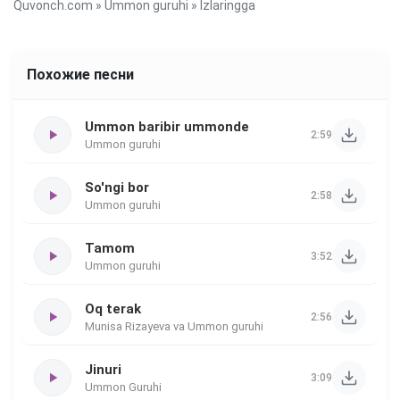
Quvonch.com
»
Ummon guruhi
» Izlaringga
Похожие песни
Ummon baribir ummonde
2:59
Ummon guruhi
So'ngi bor
2:58
Ummon guruhi
Tamom
3:52
Ummon guruhi
Oq terak
2:56
Munisa Rizayeva va Ummon guruhi
Jinuri
3:09
Ummon Guruhi