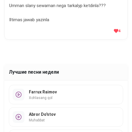
Umman slany sewaman nega tarkalyр ketdinla???
Iltimas jawab yazinla
4
Лучшие песни недели
Farrux Raimov
Xohlasang qol
Abror Do'stov
Muhabbat