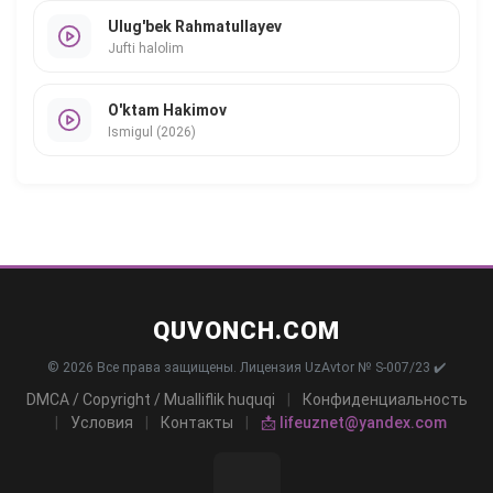
Ulug'bek Rahmatullayev
Jufti halolim
O'ktam Hakimov
Ismigul (2026)
QUVONCH.COM
© 2026 Все права защищены. Лицензия UzAvtor № S-007/23 ✔️
DMCA / Copyright / Mualliflik huquqi
|
Конфиденциальность
|
Условия
|
Контакты
|
📩 lifeuznet@yandex.com