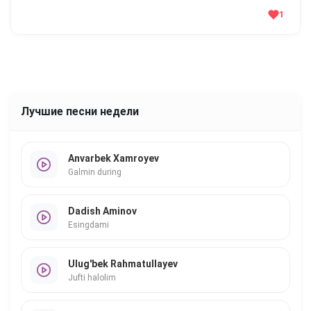
1
Лучшие песни недели
Anvarbek Xamroyev
Galmin during
Dadish Aminov
Esingdami
Ulug'bek Rahmatullayev
Jufti halolim