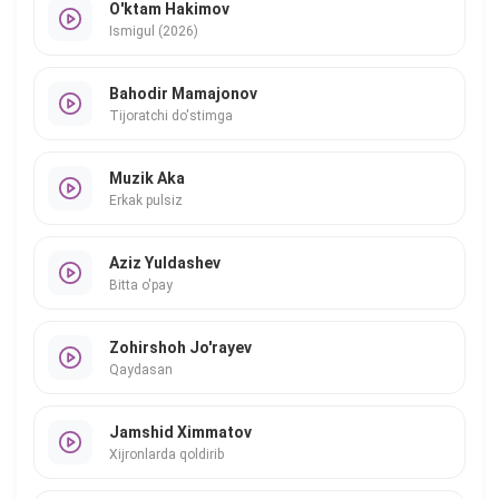
O'ktam Hakimov
Ismigul (2026)
Bahodir Mamajonov
Tijoratchi do'stimga
Muzik Aka
Erkak pulsiz
Aziz Yuldashev
Bitta o'pay
Zohirshoh Jo'rayev
Qaydasan
Jamshid Ximmatov
Xijronlarda qoldirib