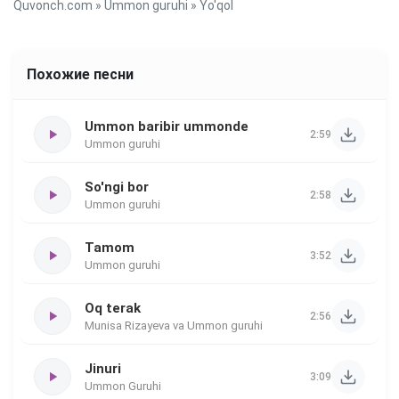
Quvonch.com
»
Ummon guruhi
» Yo'qol
Похожие песни
Ummon baribir ummonde
2:59
Ummon guruhi
So'ngi bor
2:58
Ummon guruhi
Tamom
3:52
Ummon guruhi
Oq terak
2:56
Munisa Rizayeva va Ummon guruhi
Jinuri
3:09
Ummon Guruhi