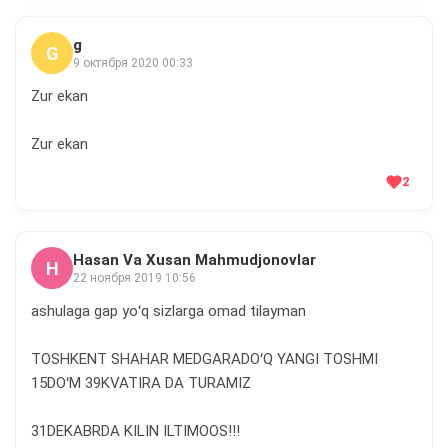
g
G
9 октября 2020 00:33
Zur ekan
Zur ekan
2
Hasan Va Xusan Mahmudjonovlar
H
22 ноября 2019 10:56
ashulaga gap yoʻq sizlarga omad tilayman
TOSHKENT SHAHAR MEDGARADOʻQ YANGI TOSHMI
15DOʻM 39KVATIRA DA TURAMIZ
31DEKABRDA KILIN ILTIMOOS!!!