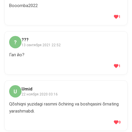
Booomba2022
1
???
?
13 сентября 2021 22:52
Гап йо?
1
Umid
U
22 ноября 2020 03:16
Qõshiqni yuzidagi rasmni õchiring va boshqasini õrnating
yarashmabdi.
0