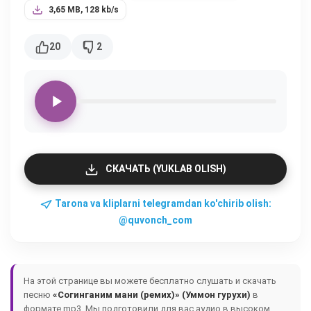
3,65 MB, 128 kb/s
20
2
СКАЧАТЬ (YUKLAB OLISH)
Tarona va kliplarni telegramdan ko'chirib olish:
@quvonch_com
На этой странице вы можете бесплатно слушать и скачать
песню
«Согинганим мани (ремих)» (Уммон гурухи)
в
формате mp3. Мы подготовили для вас аудио в высоком