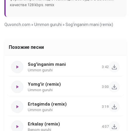
качестве 128 kbps.
remix
Quvonch.com
»
Ummon guruhi
» Sog'inganim mani (remix)
Похожие песни
Sog'inganim mani
3:42
Ummon guruhi
Yomg'ir (remix)
3:00
Ummon guruhi
Ertagimda (remix)
3:19
Ummon guruhi
Erkalay (remix)
4:07
Benom guruhi