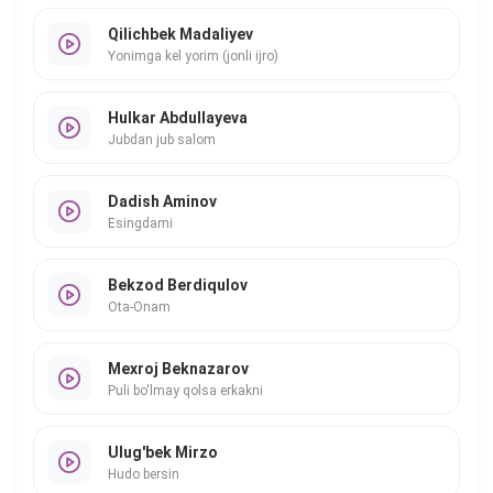
Qilichbek Madaliyev
Yonimga kel yorim (jonli ijro)
Hulkar Abdullayeva
Jubdan jub salom
Dadish Aminov
Esingdami
Bekzod Berdiqulov
Ota-Onam
Mexroj Beknazarov
Puli bo'lmay qolsa erkakni
Ulug'bek Mirzo
Hudo bersin