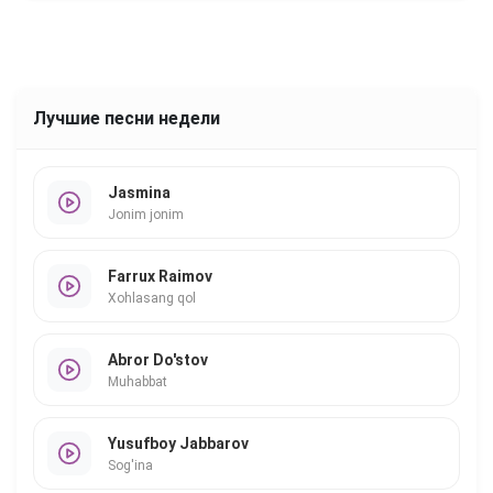
Лучшие песни недели
Jasmina
Jonim jonim
Farrux Raimov
Xohlasang qol
Abror Do'stov
Muhabbat
Yusufboy Jabbarov
Sog'ina