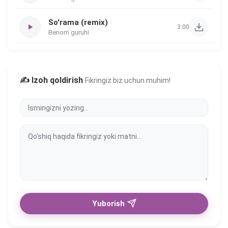
So'rama (remix)
3:00
Benom guruhi
✍️ Izoh qoldirish
Fikringiz biz uchun muhim!
Yuborish