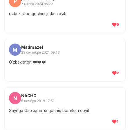
P
7 марта 2024 05:22
ozbekiston goshiqi juda ajoyib
0
Madmazel
M
23 сентября 2021 09:13
O’zbekiston ❤️❤️❤️
2
NACHO
N
5 ноября 2019 17:51
Sayitga Gap xamma qoshiq bor ekan qoyil
1