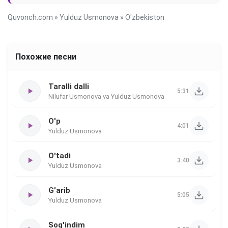
Quvonch.com
»
Yulduz Usmonova
» O'zbekiston
Похожие песни
Taralli dalli
5:31
Nilufar Usmonova va Yulduz Usmonova
O'p
4:01
Yulduz Usmonova
O'tadi
3:40
Yulduz Usmonova
G'arib
5:05
Yulduz Usmonova
Sog'indim