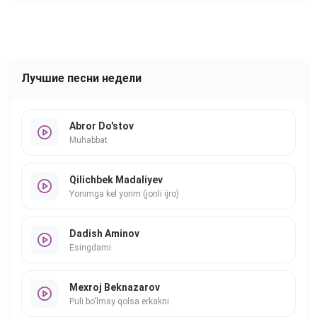
Лучшие песни недели
Abror Do'stov
Muhabbat
Qilichbek Madaliyev
Yonimga kel yorim (jonli ijro)
Dadish Aminov
Esingdami
Mexroj Beknazarov
Puli bo'lmay qolsa erkakni