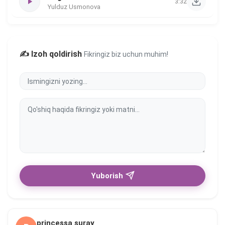
3:32
Yulduz Usmonova
✍️ Izoh qoldirish
Fikringiz biz uchun muhim!
Yuborish
princessa suray