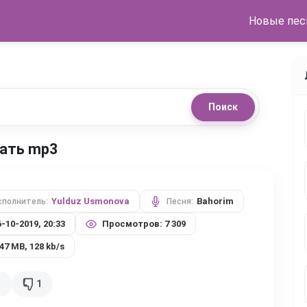
Новые пес
Поиск
чать mp3
Yulduz Usmonova
Bahorim
сполнитель:
Песня:
6-10-2019, 20:33
Просмотров: 7 309
,47 MB, 128 kb/s
3
1