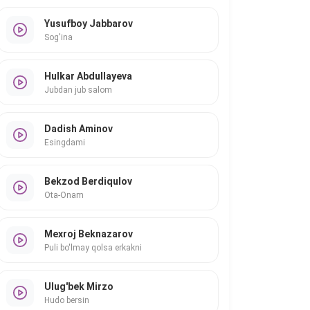
Yusufboy Jabbarov
Sog'ina
Hulkar Abdullayeva
Jubdan jub salom
Dadish Aminov
Esingdami
Bekzod Berdiqulov
Ota-Onam
Mexroj Beknazarov
Puli bo'lmay qolsa erkakni
Ulug'bek Mirzo
Hudo bersin