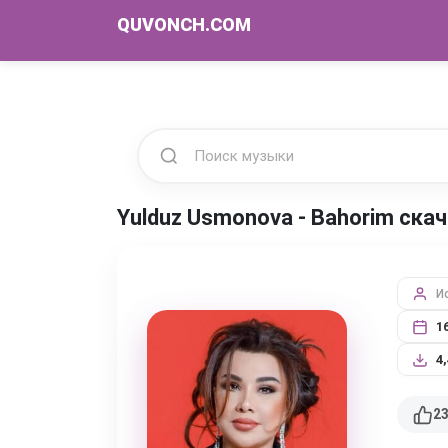
QUVONCH.COM
Yulduz Usmonova - Bahorim ска
И
1
4
2