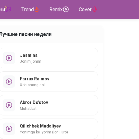
ни
Trend
Remix
Cover
Лучшие песни недели
Jasmina
Jonim jonim
Farrux Raimov
Xohlasang qol
Abror Do'stov
Muhabbat
Qilichbek Madaliyev
Yonimga kel yorim (jonli ijro)