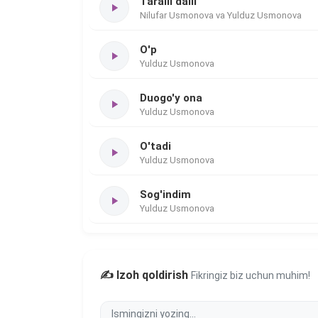
Taralli dalli
Nilufar Usmonova va Yulduz Usmonova
O'p
Yulduz Usmonova
Duogo'y ona
Yulduz Usmonova
O'tadi
Yulduz Usmonova
Sog'indim
Yulduz Usmonova
✍️ Izoh qoldirish
Fikringiz biz uchun muhim!