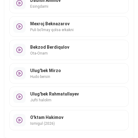
Dadish Aminov
Esingdami
Mexroj Beknazarov
Puli bo'lmay qolsa erkakni
Bekzod Berdiqulov
Ota-Onam
Ulug'bek Mirzo
Hudo bersin
Ulug'bek Rahmatullayev
Jufti halolim
O'ktam Hakimov
Ismigul (2026)