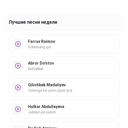
Лучшие песни недели
Farrux Raimov
Xohlasang qol
Abror Do'stov
Muhabbat
Qilichbek Madaliyev
Yonimga kel yorim (jonli ijro)
Hulkar Abdullayeva
Jubdan jub salom