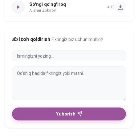
So'ngi qo'ng'iroq
4:10
Alisher Zokirov
✍️ Izoh qoldirish
Fikringiz biz uchun muhim!
Yuborish