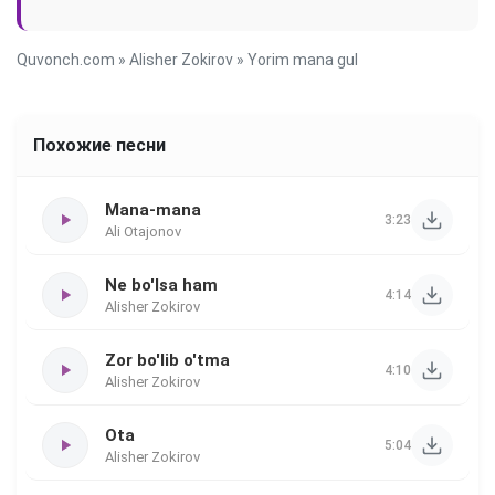
Quvonch.com
»
Alisher Zokirov
» Yorim mana gul
Похожие песни
Mana-mana
3:23
Ali Otajonov
Ne bo'lsa ham
4:14
Alisher Zokirov
Zor bo'lib o'tma
4:10
Alisher Zokirov
Ota
5:04
Alisher Zokirov