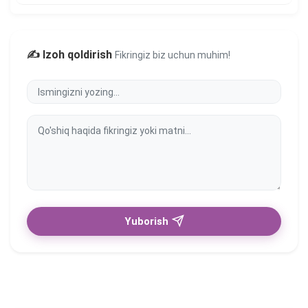
✍️ Izoh qoldirish
Fikringiz biz uchun muhim!
Yuborish