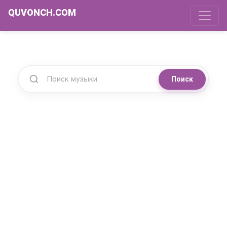
QUVONCH.COM
Поиск