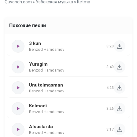
Quvonch.com
»
Узбекская музыка
» Ketma
Похожие песни
3 kun
3:20
Behzod Hamdamov
Yuragim
3:49
Behzod Hamdamov
Unutolmasman
4:23
Behzod Hamdamov
Kelmadi
3:26
Behzod Hamdamov
Afsuslarda
3:17
Behzod Hamdamov