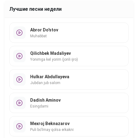
Лучшие песни недели
Abror Do'stov
Muhabbat
Qilichbek Madaliyev
Yonimga kel yorim (jonli ijro)
Hulkar Abdullayeva
Jubdan jub salom
Dadish Aminov
Esingdami
Mexroj Beknazarov
Puli bo'lmay qolsa erkakni