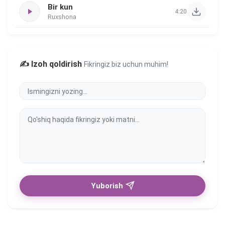
Bir kun
4:20
Ruxshona
✍️ Izoh qoldirish
Fikringiz biz uchun muhim!
Yuborish