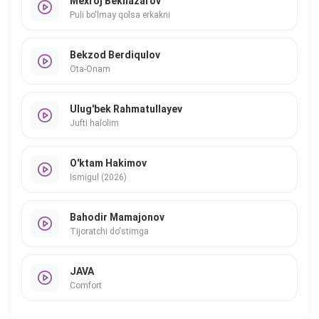
Mexroj Beknazarov
Puli bo'lmay qolsa erkakni
Bekzod Berdiqulov
Ota-Onam
Ulug'bek Rahmatullayev
Jufti halolim
O'ktam Hakimov
Ismigul (2026)
Bahodir Mamajonov
Tijoratchi do'stimga
JAVA
Comfort