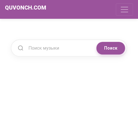
QUVONCH.COM
Поиск