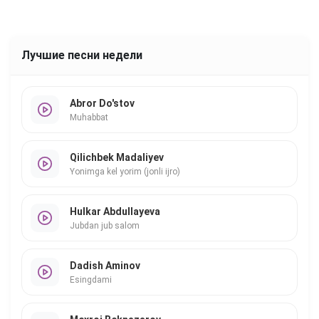
Лучшие песни недели
Abror Do'stov
Muhabbat
Qilichbek Madaliyev
Yonimga kel yorim (jonli ijro)
Hulkar Abdullayeva
Jubdan jub salom
Dadish Aminov
Esingdami