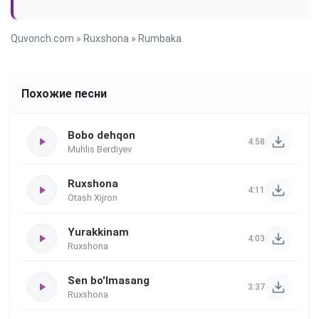
Quvonch.com
»
Ruxshona
» Rumbaka
Похожие песни
Bobo dehqon
4:58
Muhlis Berdiyev
Ruxshona
4:11
Otash Xijron
Yurakkinam
4:03
Ruxshona
Sen bo'lmasang
3:37
Ruxshona