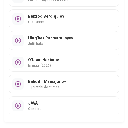
Puli bo'lmay qolsa erkakni
Bekzod Berdiqulov
Ota-Onam
Ulug'bek Rahmatullayev
Jufti halolim
O'ktam Hakimov
Ismigul (2026)
Bahodir Mamajonov
Tijoratchi do'stimga
JAVA
Comfort