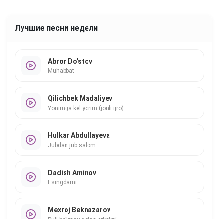
Лучшие песни недели
Abror Do'stov
Muhabbat
Qilichbek Madaliyev
Yonimga kel yorim (jonli ijro)
Hulkar Abdullayeva
Jubdan jub salom
Dadish Aminov
Esingdami
Mexroj Beknazarov