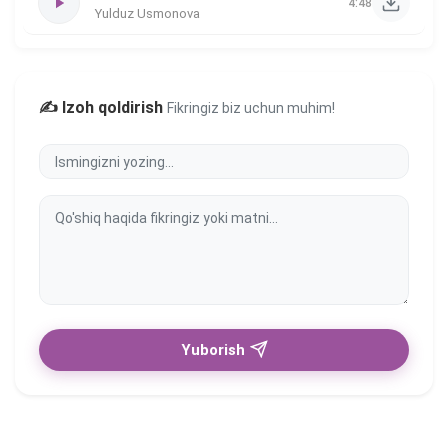
4:48
Yulduz Usmonova
✍️ Izoh qoldirish
Fikringiz biz uchun muhim!
Yuborish