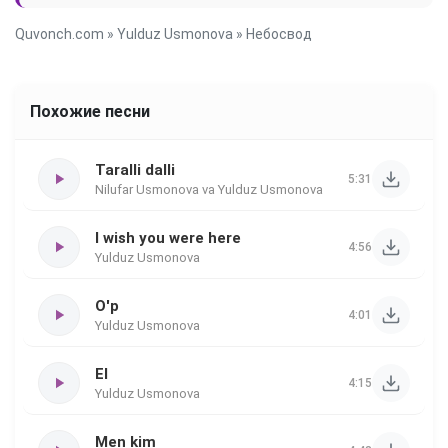
Quvonch.com
»
Yulduz Usmonova
» Небосвод
Похожие песни
Taralli dalli
5:31
Nilufar Usmonova va Yulduz Usmonova
I wish you were here
4:56
Yulduz Usmonova
O'p
4:01
Yulduz Usmonova
El
4:15
Yulduz Usmonova
Men kim