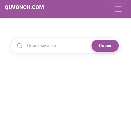
QUVONCH.COM
Поиск