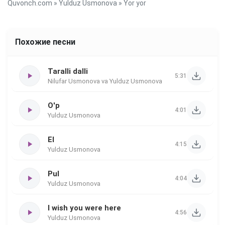
Quvonch.com
»
Yulduz Usmonova
» Yor yor
Похожие песни
Taralli dalli
5:31
Nilufar Usmonova va Yulduz Usmonova
O'p
4:01
Yulduz Usmonova
El
4:15
Yulduz Usmonova
Pul
4:04
Yulduz Usmonova
I wish you were here
4:56
Yulduz Usmonova