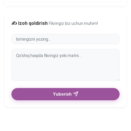
✍️ Izoh qoldirish
Fikringiz biz uchun muhim!
Yuborish