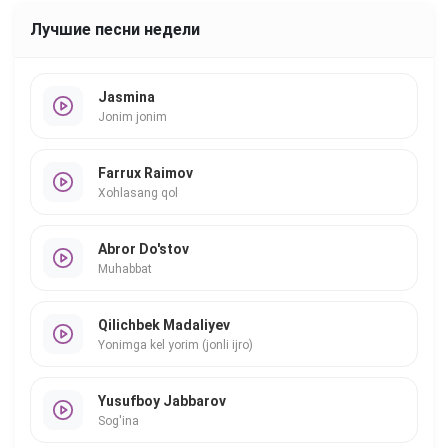
Лучшие песни недели
Jasmina
Jonim jonim
Farrux Raimov
Xohlasang qol
Abror Do'stov
Muhabbat
Qilichbek Madaliyev
Yonimga kel yorim (jonli ijro)
Yusufboy Jabbarov
Sog'ina