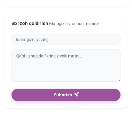
✍️ Izoh qoldirish
Fikringiz biz uchun muhim!
Yuborish