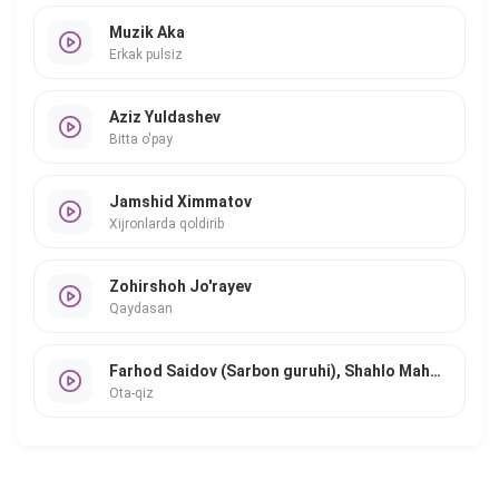
Muzik Aka
Erkak pulsiz
Aziz Yuldashev
Bitta o'pay
Jamshid Ximmatov
Xijronlarda qoldirib
Zohirshoh Jo'rayev
Qaydasan
Farhod Saidov (Sarbon guruhi), Shahlo Mahmudova
Ota-qiz