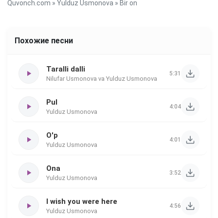
Quvonch.com
»
Yulduz Usmonova
» Bir on
Похожие песни
Taralli dalli
5:31
Nilufar Usmonova va Yulduz Usmonova
Pul
4:04
Yulduz Usmonova
O'p
4:01
Yulduz Usmonova
Ona
3:52
Yulduz Usmonova
I wish you were here
4:56
Yulduz Usmonova