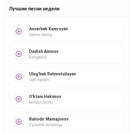
Лучшие песни недели
Anvarbek Xamroyev
Galmin during
Dadish Aminov
Esingdami
Ulug'bek Rahmatullayev
Jufti halolim
O'ktam Hakimov
Ismigul (2026)
Bahodir Mamajonov
Tijoratchi do'stimga