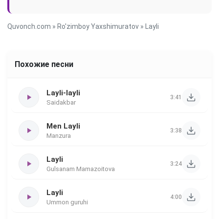
Quvonch.com
»
Ro'zimboy Yaxshimuratov
» Layli
Похожие песни
Layli-layli
3:41
Saidakbar
Men Layli
3:38
Manzura
Layli
3:24
Gulsanam Mamazoitova
Layli
4:00
Ummon guruhi