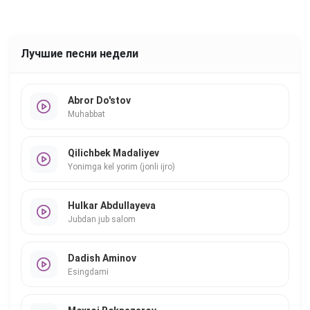
Лучшие песни недели
Abror Do'stov
Muhabbat
Qilichbek Madaliyev
Yonimga kel yorim (jonli ijro)
Hulkar Abdullayeva
Jubdan jub salom
Dadish Aminov
Esingdami