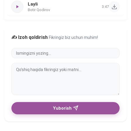
Layli
3:47
Botir Qodirov
✍️ Izoh qoldirish
Fikringiz biz uchun muhim!
Yuborish