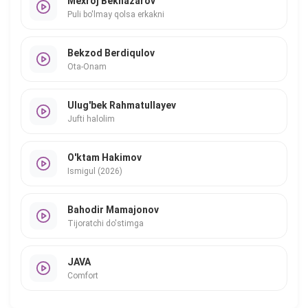
Mexroj Beknazarov
Puli bo'lmay qolsa erkakni
Bekzod Berdiqulov
Ota-Onam
Ulug'bek Rahmatullayev
Jufti halolim
O'ktam Hakimov
Ismigul (2026)
Bahodir Mamajonov
Tijoratchi do'stimga
JAVA
Comfort