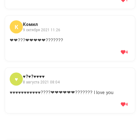
Комил
К
9 октября 2021 11:26
❤❤???❤❤❤❤❤???????
4
♥?♥?♥♥♥♥
♥
8 августа 2021 08:04
♥♥♥♥♥♥♥♥♥♥♥????❤❤❤❤❤❤??????? I love you
4