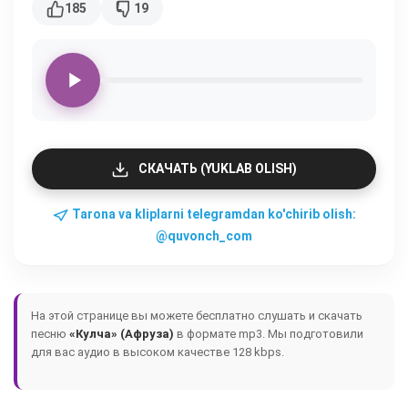
185
19
СКАЧАТЬ (YUKLAB OLISH)
Tarona va kliplarni telegramdan ko'chirib olish:
@quvonch_com
На этой странице вы можете бесплатно слушать и скачать
песню
«Кулча» (Афруза)
в формате mp3. Мы подготовили
для вас аудио в высоком качестве 128 kbps.