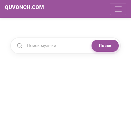
QUVONCH.COM
Поиск