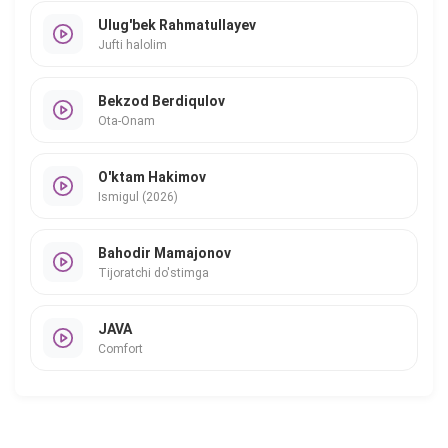
Ulug'bek Rahmatullayev
Jufti halolim
Bekzod Berdiqulov
Ota-Onam
O'ktam Hakimov
Ismigul (2026)
Bahodir Mamajonov
Tijoratchi do'stimga
JAVA
Comfort