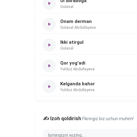
Ul dilraboga
Gulasal
Onam derman
Gulasal Abdullayeva
Ikki atirgul
Gulasal
Qor yog'adi
Yulduz Abdullayeva
Kelganda bahor
Yulduz Abdullayeva
✍️ Izoh qoldirish
Fikringiz biz uchun muhim!