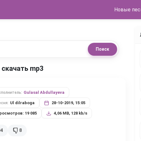
Новые пес
Поиск
ga скачать mp3
Gulasal Abdullayeva
сполнитель:
Ul dilraboga
28-10-2019, 15:05
есня:
росмотров: 19 085
4,06 MB, 128 kb/s
04
8