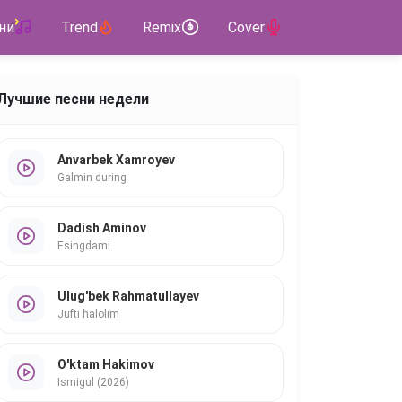
ни
Trend
Remix
Cover
Лучшие песни недели
Anvarbek Xamroyev
Galmin during
Dadish Aminov
Esingdami
Ulug'bek Rahmatullayev
Jufti halolim
O'ktam Hakimov
Ismigul (2026)