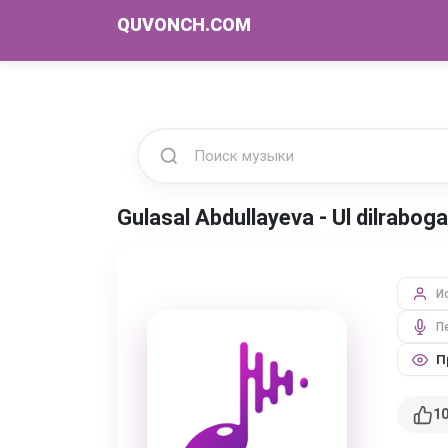
QUVONCH.COM
Gulasal Abdullayeva - Ul dilrabo
И
П
П
1