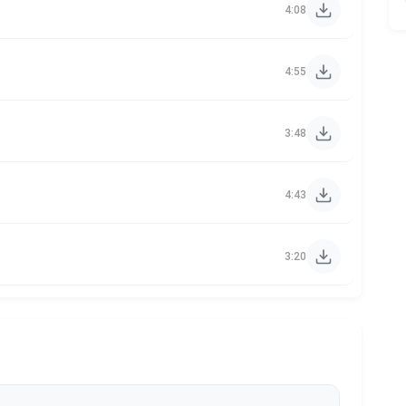
4:08
4:55
3:48
4:43
3:20