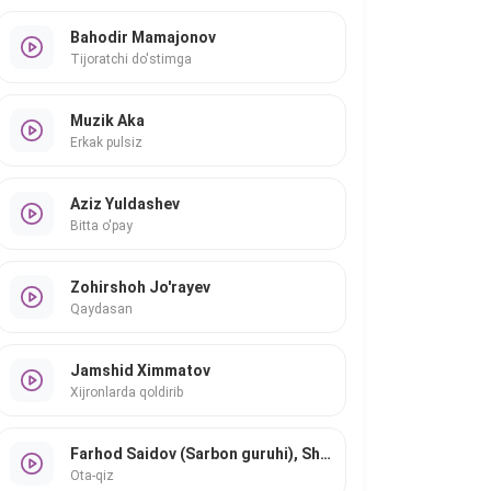
Bahodir Mamajonov
Tijoratchi do'stimga
Muzik Aka
Erkak pulsiz
Aziz Yuldashev
Bitta o'pay
Zohirshoh Jo'rayev
Qaydasan
Jamshid Ximmatov
Xijronlarda qoldirib
Farhod Saidov (Sarbon guruhi), Shahlo Mahmudova
Ota-qiz