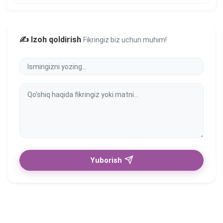
✍️ Izoh qoldirish
Fikringiz biz uchun muhim!
Yuborish