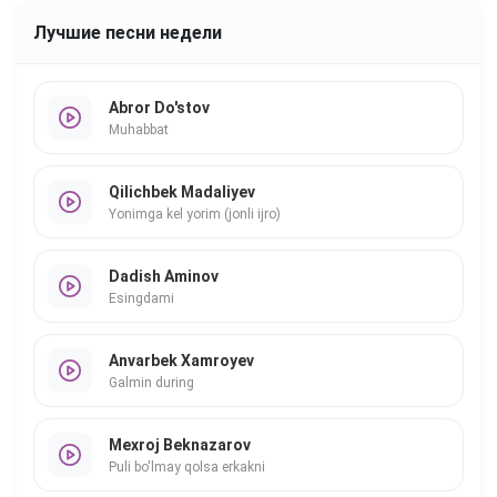
Лучшие песни недели
Abror Do'stov
Muhabbat
Qilichbek Madaliyev
Yonimga kel yorim (jonli ijro)
Dadish Aminov
Esingdami
Anvarbek Xamroyev
Galmin during
Mexroj Beknazarov
Puli bo'lmay qolsa erkakni