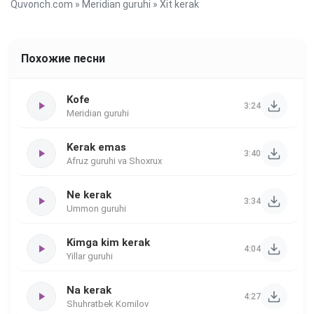
Quvonch.com
»
Meridian guruhi
» Xit kerak
Похожие песни
Kofe
3:24
Meridian guruhi
Kerak emas
3:40
Afruz guruhi va Shoxrux
Ne kerak
3:34
Ummon guruhi
Kimga kim kerak
4:04
Yillar guruhi
Na kerak
4:27
Shuhratbek Komilov