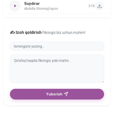
Suydirar
3:10
Abdulla Shomag'rupov
✍️ Izoh qoldirish
Fikringiz biz uchun muhim!
Yuborish