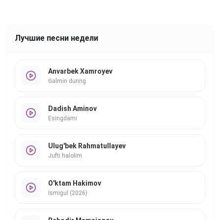
Лучшие песни недели
Anvarbek Xamroyev
Galmin during
Dadish Aminov
Esingdami
Ulug'bek Rahmatullayev
Jufti halolim
O'ktam Hakimov
Ismigul (2026)