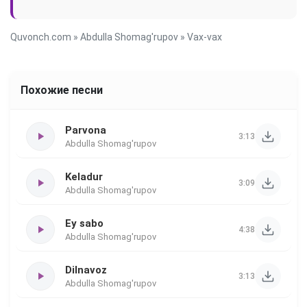
Quvonch.com
»
Abdulla Shomag'rupov
» Vax-vax
Похожие песни
Parvona
3:13
Abdulla Shomag'rupov
Keladur
3:09
Abdulla Shomag'rupov
Ey sabo
4:38
Abdulla Shomag'rupov
Dilnavoz
3:13
Abdulla Shomag'rupov