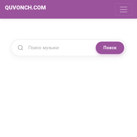
QUVONCH.COM
Поиск