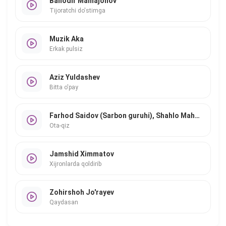
Bahodir Mamajonov
Tijoratchi do'stimga
Muzik Aka
Erkak pulsiz
Aziz Yuldashev
Bitta o'pay
Farhod Saidov (Sarbon guruhi), Shahlo Mahmudova
Ota-qiz
Jamshid Ximmatov
Xijronlarda qoldirib
Zohirshoh Jo'rayev
Qaydasan