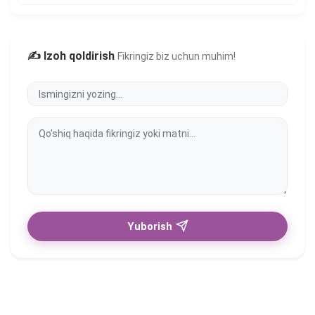
✍️ Izoh qoldirish
Fikringiz biz uchun muhim!
Yuborish