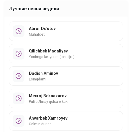
Лучшие песни недели
Abror Do'stov
Muhabbat
Qilichbek Madaliyev
Yonimga kel yorim (jonli ijro)
Dadish Aminov
Esingdami
Mexroj Beknazarov
Puli bo'lmay qolsa erkakni
Anvarbek Xamroyev
Galmin during