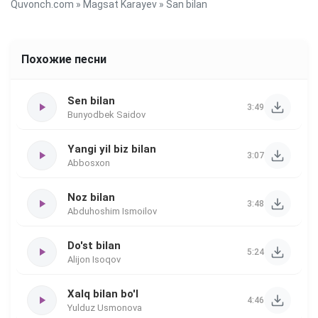
Quvonch.com
»
Magsat Karayev
» San bilan
Похожие песни
Sen bilan
3:49
Bunyodbek Saidov
Yangi yil biz bilan
3:07
Abbosxon
Noz bilan
3:48
Abduhoshim Ismoilov
Do'st bilan
5:24
Alijon Isoqov
Xalq bilan bo'l
4:46
Yulduz Usmonova