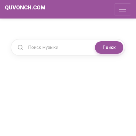
QUVONCH.COM
Поиск