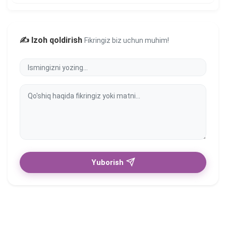
✍️ Izoh qoldirish
Fikringiz biz uchun muhim!
Yuborish