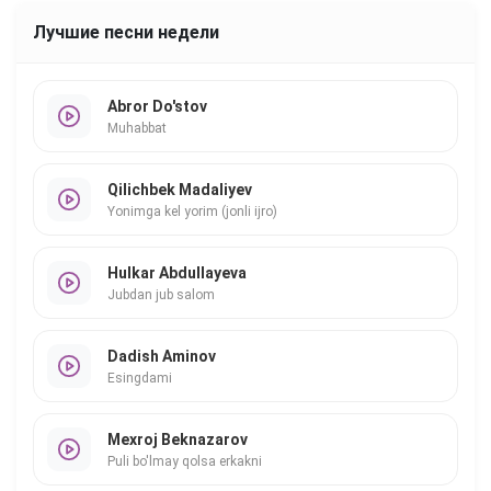
Лучшие песни недели
Abror Do'stov
Muhabbat
Qilichbek Madaliyev
Yonimga kel yorim (jonli ijro)
Hulkar Abdullayeva
Jubdan jub salom
Dadish Aminov
Esingdami
Mexroj Beknazarov
Puli bo'lmay qolsa erkakni