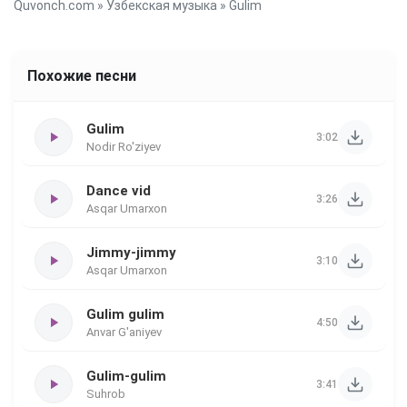
Quvonch.com
»
Узбекская музыка
» Gulim
Похожие песни
Gulim
3:02
Nodir Ro'ziyev
Dance vid
3:26
Asqar Umarxon
Jimmy-jimmy
3:10
Asqar Umarxon
Gulim gulim
4:50
Anvar G'aniyev
Gulim-gulim
3:41
Suhrob