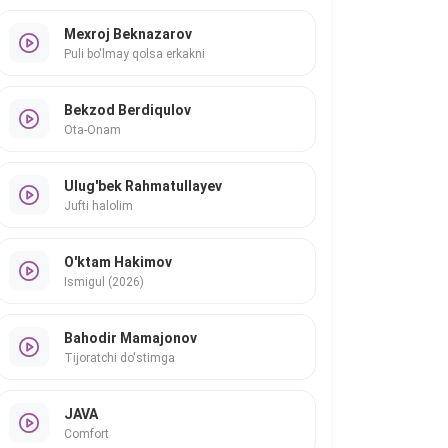
Mexroj Beknazarov
Puli bo'lmay qolsa erkakni
Bekzod Berdiqulov
Ota-Onam
Ulug'bek Rahmatullayev
Jufti halolim
O'ktam Hakimov
Ismigul (2026)
Bahodir Mamajonov
Tijoratchi do'stimga
JAVA
Comfort