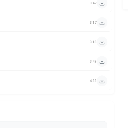
3:47
3:17
3:18
3:49
4:33