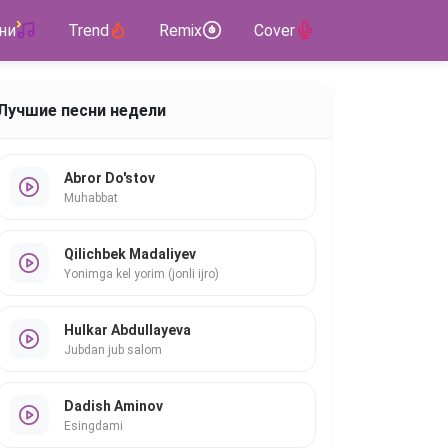
ни
Trend
Remix
Cover
Лучшие песни недели
Abror Do'stov
Muhabbat
Qilichbek Madaliyev
Yonimga kel yorim (jonli ijro)
Hulkar Abdullayeva
Jubdan jub salom
Dadish Aminov
Esingdami