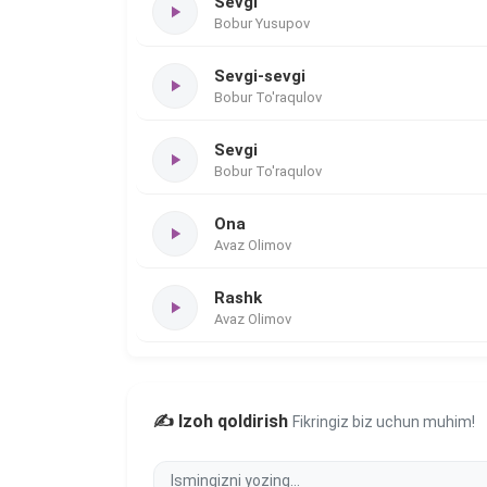
Sevgi
Bobur Yusupov
Sevgi-sevgi
Bobur To'raqulov
Sevgi
Bobur To'raqulov
Ona
Avaz Olimov
Rashk
Avaz Olimov
✍️ Izoh qoldirish
Fikringiz biz uchun muhim!