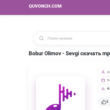
QUVONCH.COM
Bobur Olimov - Sevgi скачать m
И
1
4
3