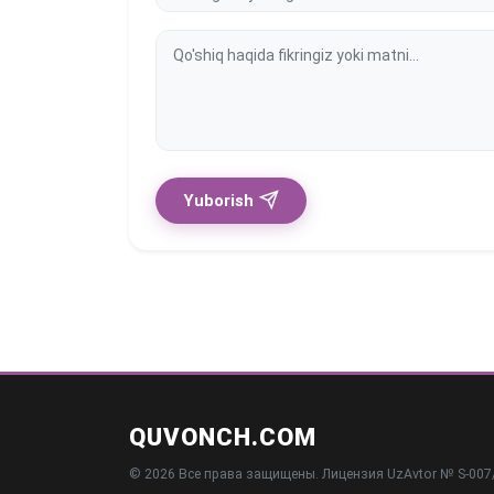
Yuborish
QUVONCH.COM
© 2026 Все права защищены. Лицензия UzAvtor № S-007/