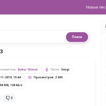
Новые пес
Поиск
p3
Bobur Olimov
Sevgi
сполнитель:
Песня:
-11-2019, 15:44
Просмотров: 2 389
,58 MB, 128 kb/s
0