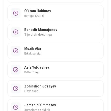
O'ktam Hakimov
Ismigul (2026)
Bahodir Mamajonov
Tijoratchi do'stimga
Muzik Aka
Erkak pulsiz
Aziz Yuldashev
Bitta o'pay
Zohirshoh Jo'rayev
Qaydasan
Jamshid Ximmatov
Xijronlarda qoldirib