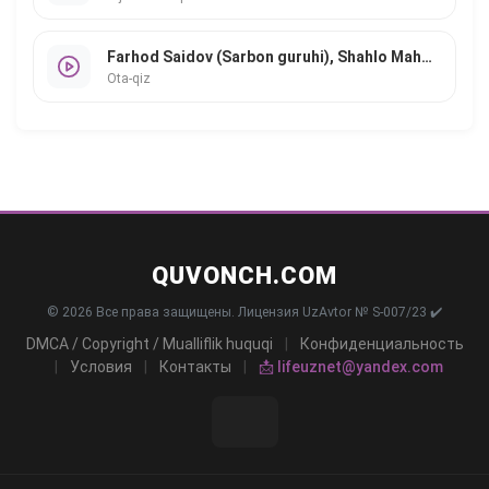
Farhod Saidov (Sarbon guruhi), Shahlo Mahmudova
Ota-qiz
QUVONCH.COM
© 2026 Все права защищены. Лицензия UzAvtor № S-007/23 ✔️
DMCA / Copyright / Mualliflik huquqi
|
Конфиденциальность
|
Условия
|
Контакты
|
📩 lifeuznet@yandex.com