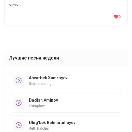
????
0
Лучшие песни недели
Anvarbek Xamroyev
Galmin during
Dadish Aminov
Esingdami
Ulug'bek Rahmatullayev
Jufti halolim