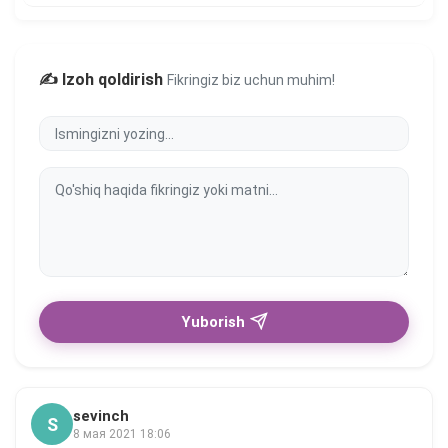
✍️ Izoh qoldirish
Fikringiz biz uchun muhim!
Yuborish
sevinch
S
8 мая 2021 18:06