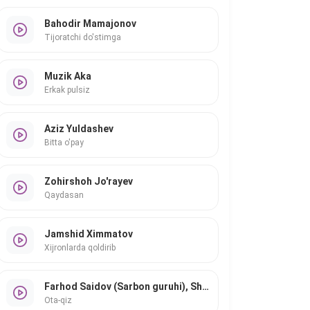
Bahodir Mamajonov
Tijoratchi do'stimga
Muzik Aka
Erkak pulsiz
Aziz Yuldashev
Bitta o'pay
Zohirshoh Jo'rayev
Qaydasan
Jamshid Ximmatov
Xijronlarda qoldirib
Farhod Saidov (Sarbon guruhi), Shahlo Mahmudova
Ota-qiz