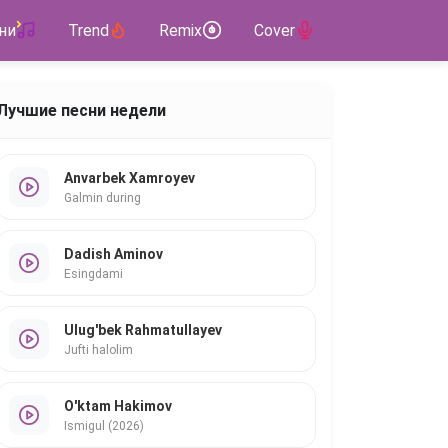
ни
Trend
Remix
Cover
Лучшие песни недели
Anvarbek Xamroyev
Galmin during
Dadish Aminov
Esingdami
Ulug'bek Rahmatullayev
Jufti halolim
O'ktam Hakimov
Ismigul (2026)