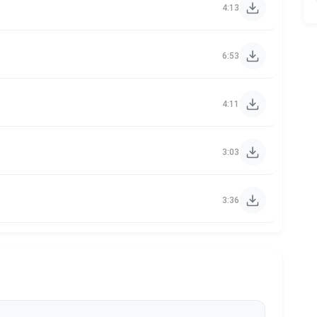
4:13
6:53
4:11
3:03
3:36