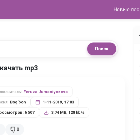
Новые пес
Поиск
 скачать mp3
Feruza Jumaniyozova
сполнитель:
Bog'bon
1-11-2019, 17:03
есня:
росмотров: 6 507
3,74 MB, 128 kb/s
0
0