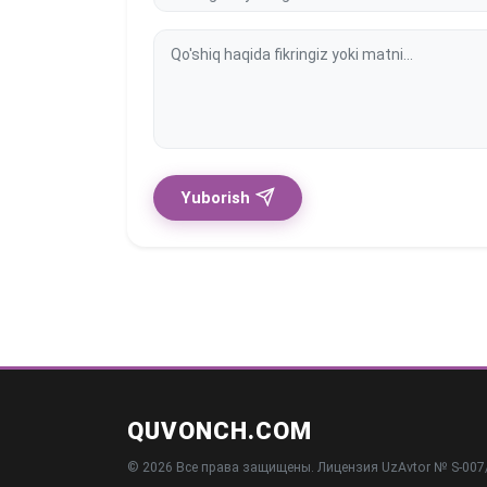
Yuborish
QUVONCH.COM
© 2026 Все права защищены. Лицензия UzAvtor № S-007/