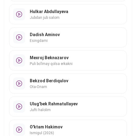
Hulkar Abdullayeva
Jubdan jub salom
Dadish Aminov
Esingdami
Mexroj Beknazarov
Puli bo'lmay qolsa erkakni
Bekzod Berdiqulov
Ota-Onam
Ulug'bek Rahmatullayev
Jufti halolim
O'ktam Hakimov
Ismigul (2026)