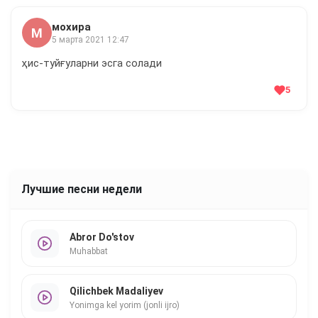
мохира
М
5 марта 2021 12:47
ҳис-туйғуларни эсга солади
5
Лучшие песни недели
Abror Do'stov
Muhabbat
Qilichbek Madaliyev
Yonimga kel yorim (jonli ijro)