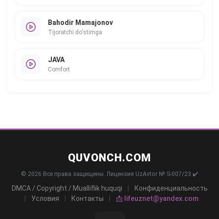
Bahodir Mamajonov
Tijoratchi do'stimga
JAVA
Comfort
QUVONCH.COM
© 2026 Все права защищены. Лицензия UzAvtor № S-007/23 ✔️
DMCA / Copyright / Mualliflik huquqi
|
Конфиденциальность
|
Условия
|
Контакты
|
📩 lifeuznet@yandex.com