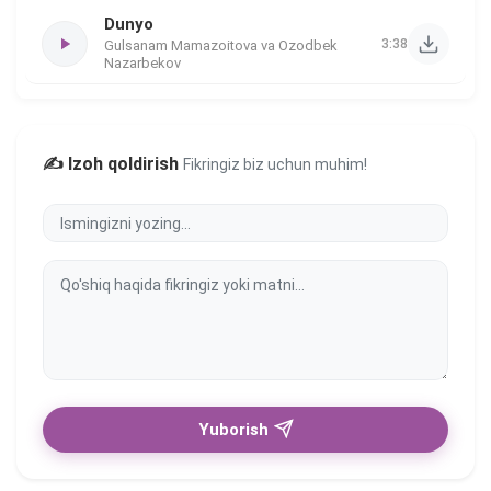
Dunyo
3:38
Gulsanam Mamazoitova va Ozodbek
Nazarbekov
✍️ Izoh qoldirish
Fikringiz biz uchun muhim!
Yuborish