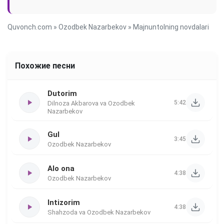
Quvonch.com
»
Ozodbek Nazarbekov
» Majnuntolning novdalari
Похожие песни
Dutorim
5:42
Dilnoza Akbarova va Ozodbek
Nazarbekov
Gul
3:45
Ozodbek Nazarbekov
Alo ona
4:38
Ozodbek Nazarbekov
Intizorim
4:38
Shahzoda va Ozodbek Nazarbekov