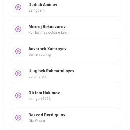
Dadish Aminov
Esingdami
Mexroj Beknazarov
Puli bo'lmay qolsa erkakni
Anvarbek Xamroyev
Galmin during
Ulug'bek Rahmatullayev
Jufti halolim
O'ktam Hakimov
Ismigul (2026)
Bekzod Berdiqulov
Ota-Onam