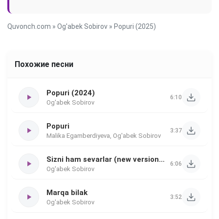
Quvonch.com
»
Og'abek Sobirov
» Popuri (2025)
Похожие песни
Popuri (2024)
6:10
Og'abek Sobirov
Popuri
3:37
Malika Egamberdiyeva, Og'abek Sobirov
Sizni ham sevarlar (new version 2025)
6:06
Og'abek Sobirov
Marqa bilak
3:52
Og'abek Sobirov