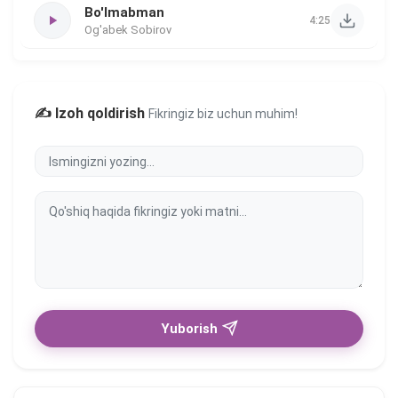
Bo'lmabman
4:25
Og'abek Sobirov
✍️ Izoh qoldirish
Fikringiz biz uchun muhim!
Yuborish