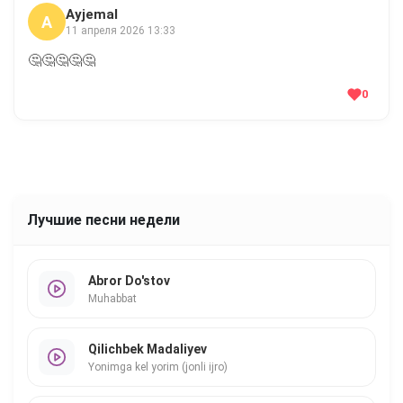
Ayjemal
A
11 апреля 2026 13:33
🤔🤔🤔🤔🤔
0
Лучшие песни недели
Abror Do'stov
Muhabbat
Qilichbek Madaliyev
Yonimga kel yorim (jonli ijro)