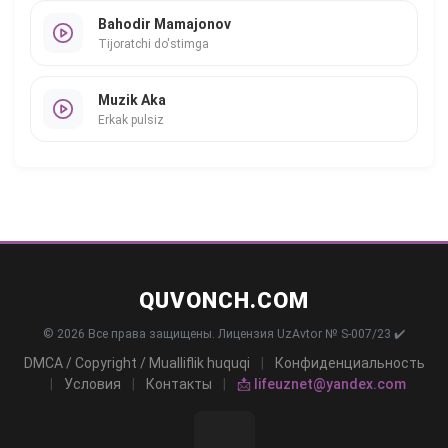
Bahodir Mamajonov
Tijoratchi do'stimga
Muzik Aka
Erkak pulsiz
QUVONCH.COM
© 2026 Все права защищены. Лицензия UzAvtor № S-007/23 ✔️
DMCA / Copyright / Mualliflik huquqi
|
Конфиденциальность
|
Условия
|
Контакты
|
📩 lifeuznet@yandex.com