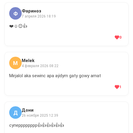
Фариноз
Ф
7 апреля 2026 18:19
❤️☺️😊👍
0
Melek
M
4 февраля 2026 08:22
Mirjalol aka sewinc apa aýdym gaty gowy amat
1
Дони
Д
26 ноября 2025 12:39
суперррррррр👍👍👍👍👍👍