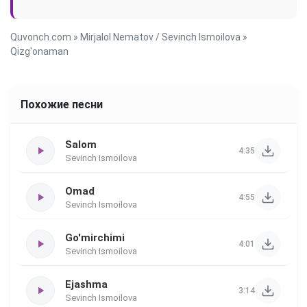
Quvonch.com
»
Mirjalol Nematov / Sevinch Ismoilova
»
Qizg'onaman
Похожие песни
Salom
4:35
Sevinch Ismoilova
Omad
4:55
Sevinch Ismoilova
Go'mirchimi
4:01
Sevinch Ismoilova
Ejashma
3:14
Sevinch Ismoilova