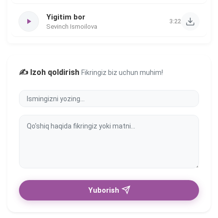
Yigitim bor
3:22
Sevinch Ismoilova
✍️ Izoh qoldirish
Fikringiz biz uchun muhim!
Yuborish