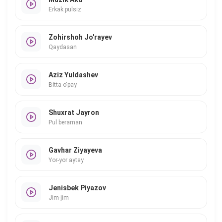
Erkak pulsiz
Zohirshoh Jo'rayev
Qaydasan
Aziz Yuldashev
Bitta o'pay
Shuxrat Jayron
Pul beraman
Gavhar Ziyayeva
Yor-yor aytay
Jenisbek Piyazov
Jim-jim