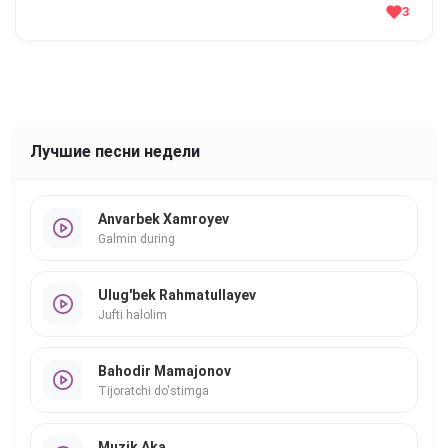
3
Лучшие песни недели
Anvarbek Xamroyev
Galmin during
Ulug'bek Rahmatullayev
Jufti halolim
Bahodir Mamajonov
Tijoratchi do'stimga
Muzik Aka