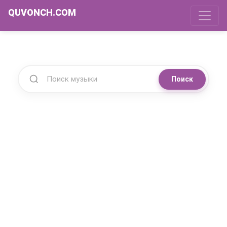
QUVONCH.COM
Поиск