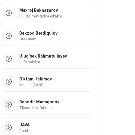
Mexroj Beknazarov
Puli bo'lmay qolsa erkakni
Bekzod Berdiqulov
Ota-Onam
Ulug'bek Rahmatullayev
Jufti halolim
O'ktam Hakimov
Ismigul (2026)
Bahodir Mamajonov
Tijoratchi do'stimga
JAVA
Comfort