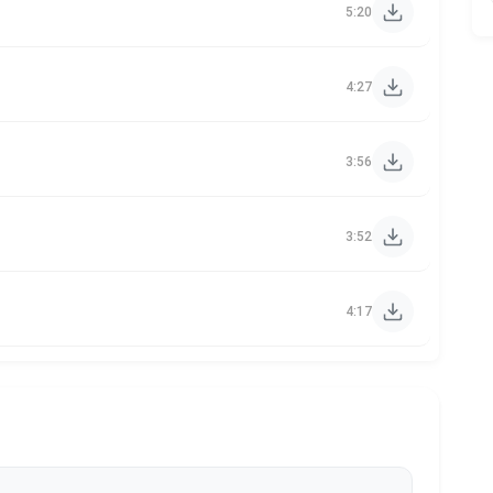
5:20
4:27
3:56
3:52
4:17