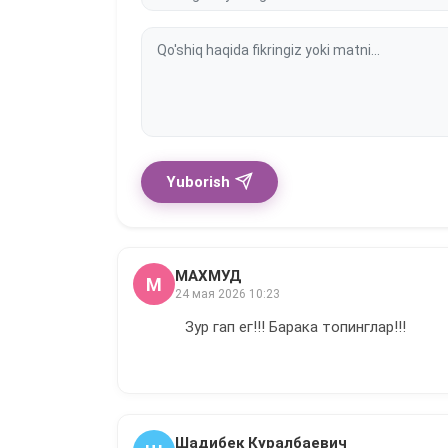
Yuborish
МАХМУД
М
24 мая 2026 10:23
Зур гап ег!!! Барака топинглар!!!
Шадибек Куралбаевич