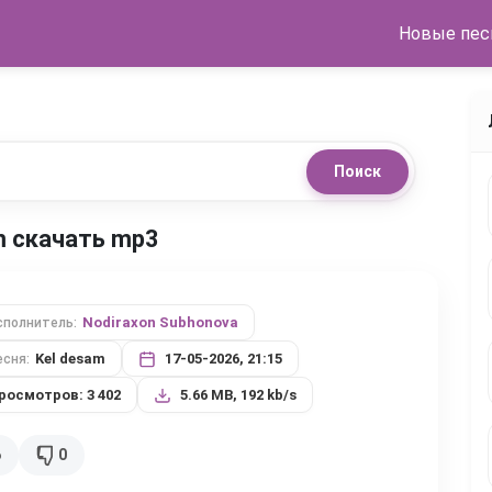
Новые пес
Поиск
am скачать mp3
Nodiraxon Subhonova
сполнитель:
Kel desam
17-05-2026, 21:15
есня:
росмотров: 3 402
5.66 MB, 192 kb/s
6
0