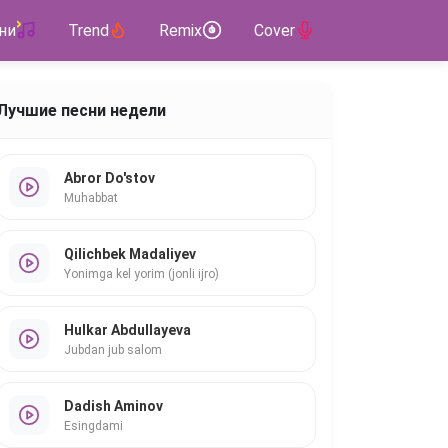
ни
Trend
Remix
Cover
Лучшие песни недели
Abror Do'stov
Muhabbat
Qilichbek Madaliyev
Yonimga kel yorim (jonli ijro)
Hulkar Abdullayeva
Jubdan jub salom
Dadish Aminov
Esingdami