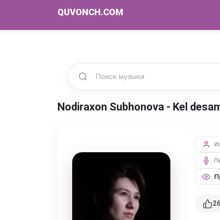
QUVONCH.COM
Nodiraxon Subhonova - Kel des
И
П
П
2