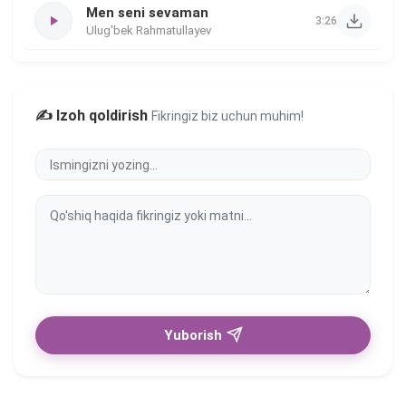
Men seni sevaman
3:26
Ulug'bek Rahmatullayev
✍️ Izoh qoldirish
Fikringiz biz uchun muhim!
Yuborish