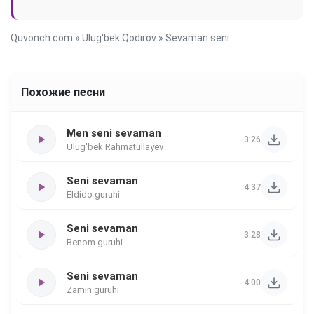
Quvonch.com
»
Ulug'bek Qodirov
» Sevaman seni
Похожие песни
Men seni sevaman
3:26
Ulug'bek Rahmatullayev
Seni sevaman
4:37
Eldido guruhi
Seni sevaman
3:28
Benom guruhi
Seni sevaman
4:00
Zamin guruhi