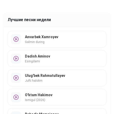
Лучшие песни недели
Anvarbek Xamroyev
Galmin during
Dadish Aminov
Esingdami
Ulug'bek Rahmatullayev
Jufti halolim
O'ktam Hakimov
Ismigul (2026)