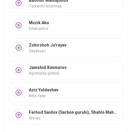
Bahodir Mamajonov
Tijoratchi do'stimga
Muzik Aka
Erkak pulsiz
Zohirshoh Jo'rayev
Qaydasan
Jamshid Ximmatov
Xijronlarda qoldirib
Aziz Yuldashev
Bitta o'pay
Farhod Saidov (Sarbon guruhi), Shahlo Mahmudova
Ota-qiz