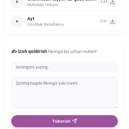
3:34
Muhriddin Holiqov
Ayt
3:31
Ozodbek Nazarbekov
✍️ Izoh qoldirish
Fikringiz biz uchun muhim!
Yuborish