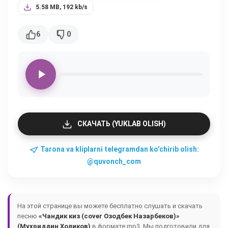
5.58 MB, 192 kb/s
6
0
СКАЧАТЬ (YUKLAB OLISH)
Tarona va kliplarni telegramdan ko'chirib olish:
@quvonch_com
На этой странице вы можете бесплатно слушать и скачать
песню
«Чандик киз (cover Озодбек Назарбеков)»
(Мухриддин Холиков)
в формате mp3. Мы подготовили для