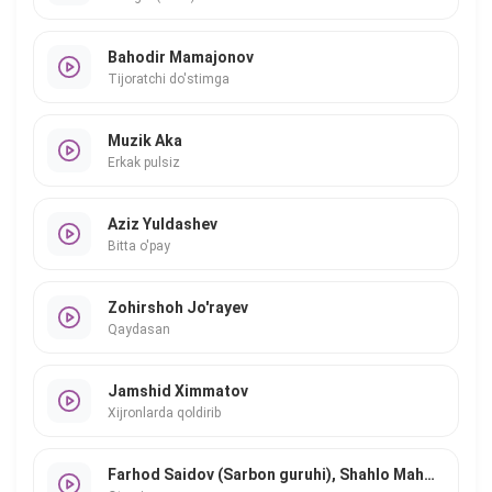
Bahodir Mamajonov
Tijoratchi do'stimga
Muzik Aka
Erkak pulsiz
Aziz Yuldashev
Bitta o'pay
Zohirshoh Jo'rayev
Qaydasan
Jamshid Ximmatov
Xijronlarda qoldirib
Farhod Saidov (Sarbon guruhi), Shahlo Mahmudova