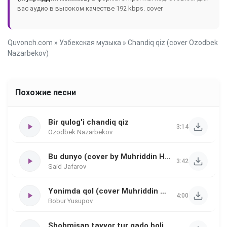
вас аудио в высоком качестве 192 kbps.
cover
Quvonch.com
»
Узбекская музыка
» Chandiq qiz (cover Ozodbek
Nazarbekov)
Похожие песни
Bir qulog'i chandiq qiz
3:14
Ozodbek Nazarbekov
Bu dunyo (cover by Muhriddin Holiqov)
3:42
Said Jafarov
Yonimda qol (cover Muhriddin Holiqov)
4:00
Bobur Yusupov
Shohmisan tayyor tur gado bolishga (Bu dunyo)