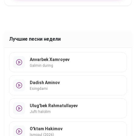
Лучшие песни недели
Anvarbek Xamroyev
Galmin during
Dadish Aminov
Esingdami
Ulug'bek Rahmatullayev
Jufti halolim
O'ktam Hakimov
Ismigul (2026)